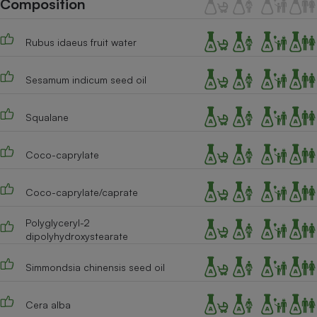
Composition
Téléphone mobile -
Smartphone
Plaque de cuisson à
Rubus idaeus fruit water
induction
Sesamum indicum seed oil
Climatiseur -
Ventilateur
Squalane
Coco-caprylate
Antivirus
Climatiseur -
Coco-caprylate/caprate
Ventilateur
Polyglyceryl-2
dipolyhydroxystearate
Simmondsia chinensis seed oil
Cera alba