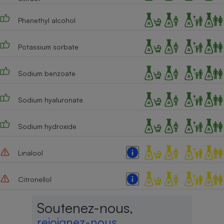
Phenethyl alcohol
Potassium sorbate
Sodium benzoate
Sodium hyaluronate
Sodium hydroxide
Linalool
Citronellol
Soutenez-nous,
rejoignez-nous,