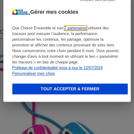
Gérer mes cookies
Que Choisir Ensemble et ses
7 partenaires
utilisent des
Cafetière à capsules zéro déchet CoffeeB (vidéo)
traceurs pour mesurer l’audience, la performance,
- Premières impressions
personnaliser les contenus, les partager, optimiser la
promotion et afficher des contenus provenant de sites tiers.
Nous conserverons votre choix pendant 6 mois. Vous pourrez
CONSEILS
changer d’avis à tout moment en utilisant le lien « paramétrer
les traceurs » en bas de chaque page.
Politique de confidentialité mise à jour le 12/07/2024
Personnaliser mes choix
TOUT ACCEPTER & FERMER