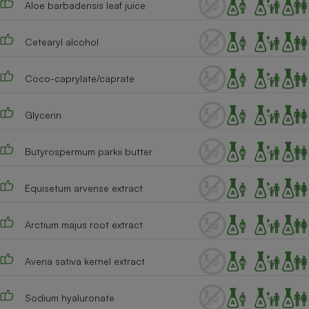
Aloe barbadensis leaf juice
Téléphone mobile -
Smartphone
Plaque de cuisson à
induction
Cetearyl alcohol
Coco-caprylate/caprate
Climatiseur -
Ventilateur
Glycerin
Butyrospermum parkii butter
Antivirus
Climatiseur -
Equisetum arvense extract
Ventilateur
Arctium majus root extract
Avena sativa kernel extract
Sodium hyaluronate