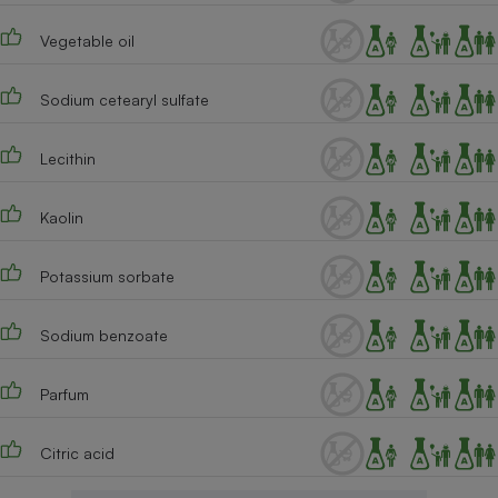
Cafetière à expressos
Vegetable oil
Sodium cetearyl sulfate
Lecithin
Kaolin
Robot ménager
Potassium sorbate
Sodium benzoate
Parfum
Citric acid