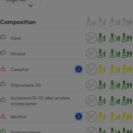
Téléphone mobile -
Smartphone
Plaque de cuisson à
induction
Composition
Aqua
Climatiseur -
Ventilateur
Alcohol
Antivirus
Camphor
Climatiseur -
Ventilateur
Polysorbate 20
Acrylates/c10-30 alkyl acrylate
crosspolymer
Menthol
Triethanolamine