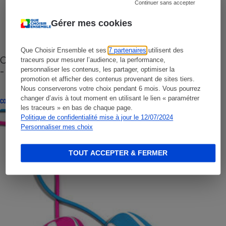
Continuer sans accepter
Gérer mes cookies
Que Choisir Ensemble et ses
7 partenaires
utilisent des
Cafetière à capsules zéro déchet CoffeeB (vidéo)
traceurs pour mesurer l’audience, la performance,
- Premières impressions
personnaliser les contenus, les partager, optimiser la
promotion et afficher des contenus provenant de sites tiers.
Nous conserverons votre choix pendant 6 mois. Vous pourrez
changer d’avis à tout moment en utilisant le lien « paramétrer
CONSEILS
les traceurs » en bas de chaque page.
Politique de confidentialité mise à jour le 12/07/2024
Personnaliser mes choix
TOUT ACCEPTER & FERMER