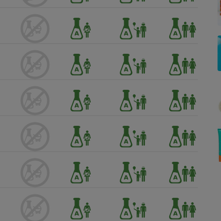
Électricité - Gaz
Appareil photo
numérique
Four encastrable
Lessive
Aspirateur