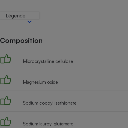
Internet
Légende
Gros électroménager
Téléphonie
Petit électroménager 
Complément
alimentaire
Composition
Mutuelle
Assurance emprunteu
Microcrystalline cellulose
Matelas
Champa
boutei
Magnesium oxide
Banque 
Téléviseur
Antimoustique
Lave-linge
Sodium cocoyl isethionate
Sodium lauroyl glutamate