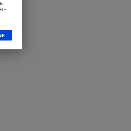
tre
en «
ER