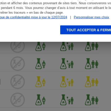
tion et afficher des contenus provenant de sites tiers. Nous conserverons vo
 pendant 6 mois. Vous pourrez changer d’avis à tout moment en utilisant le li
étrer les traceurs » en bas de chaque page.
ique de confidentialité mise à jour le 12/07/2024
|
Personnaliser mes choix
TOUT ACCEPTER & FERM