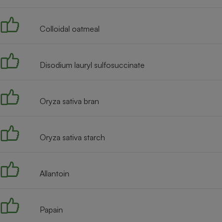
Radiateur électrique
Colloidal oatmeal
Téléphone mobile -
Smartphone
Plaque de cuisson à
induction
Disodium lauryl sulfosuccinate
Oryza sativa bran
Climatiseur -
Ventilateur
Oryza sativa starch
Antivirus
Climatiseur -
Ventilateur
Allantoin
Papain