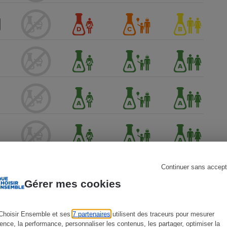
s
Réfrigérateur
Continuer sans accept
Gérer mes cookies
Choisir Ensemble et ses
7 partenaires
utilisent des traceurs pour mesurer
ience, la performance, personnaliser les contenus, les partager, optimiser la