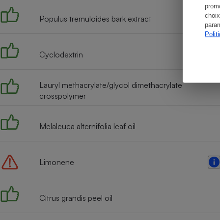
promo
choix
Populus tremuloides bark extract
param
Polit
Cyclodextrin
Lauryl methacrylate/glycol dimethacrylate
crosspolymer
Melaleuca alternifolia leaf oil
Limonene
Citrus grandis peel oil