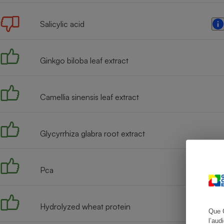
Salicylic acid
Cafetière à expresso
Ginkgo biloba leaf extract
Camellia sinensis leaf extract
Glycyrrhiza glabra root extract
Robot ménager
Pca
Hydrolyzed wheat protein
Que 
l’aud