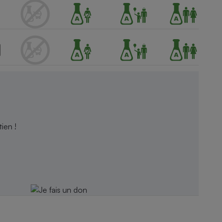
ien !