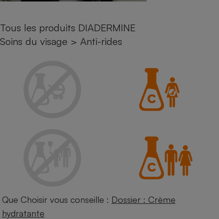
Petit électroménager - U
Complément
Tous les produits DIADERMINE
alimentaire
Mutuelle
Soins du visage
>
Anti-rides
Assurance emprunteur
Matelas
Champagne
bouteille
Banque en 
Téléviseur
Antimoustique
Lave-linge
Radiateur électrique
Que Choisir vous conseille :
Dossier : Crème
hydratante