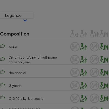
Téléphone mobile -
Smartphone
Plaque de cuisson à
Légende
induction
Composition
Climatiseur -
Ventilateur
Aqua
Antivirus
Dimethicone/vinyl dimethicone
crosspolymer
Climatiseur -
Ventilateur
Hexanediol
Glycerin
C12-15 alkyl benzoate
Methyl methacrylate