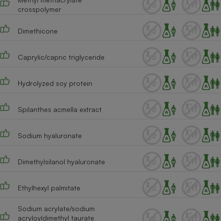
crosspolymer
Cafetière à expressos
Dimethicone
Caprylic/capric triglyceride
Hydrolyzed soy protein
Spilanthes acmella extract
Robot ménager
Sodium hyaluronate
Dimethylsilanol hyaluronate
Ethylhexyl palmitate
Sodium acrylate/sodium
acryloyldimethyl taurate