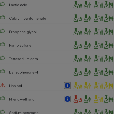
Lactic acid
Cafetière à expressos
Calcium pantothenate
Propylene glycol
Pantolactone
Tetrasodium edta
Robot ménager
Benzophenone-4
Linalool
Phenoxyethanol
Sodium benzoate