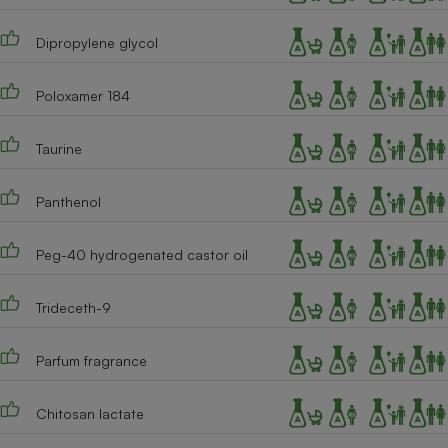
Téléphone mobile -
Smartphone
Dipropylene glycol
Plaque de cuisson à
induction
Poloxamer 184
Climatiseur -
Taurine
Ventilateur
Panthenol
Antivirus
Peg-40 hydrogenated castor oil
Climatiseur -
Ventilateur
Trideceth-9
Parfum fragrance
Chitosan lactate