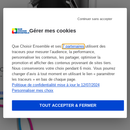
Continuer sans accepter
Gérer mes cookies
Que Choisir Ensemble et ses
7 partenaires
utilisent des
traceurs pour mesurer l’audience, la performance,
personnaliser les contenus, les partager, optimiser la
promotion et afficher des contenus provenant de sites tiers.
Cafetière à capsules zéro déchet CoffeeB (vidéo)
Nous conserverons votre choix pendant 6 mois. Vous pourrez
changer d’avis à tout moment en utilisant le lien « paramétrer
- Premières impressions
les traceurs » en bas de chaque page.
Politique de confidentialité mise à jour le 12/07/2024
Personnaliser mes choix
CONSEILS
TOUT ACCEPTER & FERMER