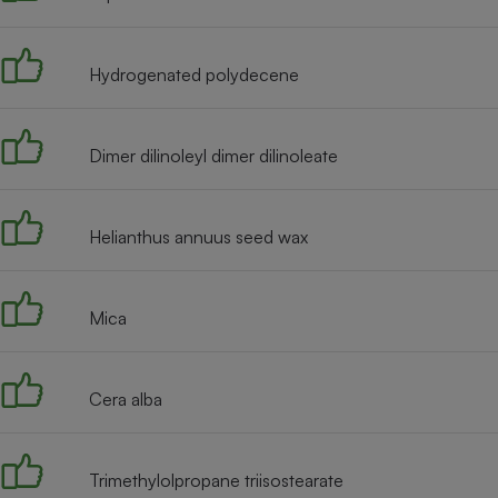
Internet
Gros électroménager
Téléphonie
Hydrogenated polydecene
Petit électroménager 
Complément
alimentaire
Dimer dilinoleyl dimer dilinoleate
Mutuelle
Assurance emprunteu
Helianthus annuus seed wax
Matelas
Champa
boutei
Mica
Banque 
Téléviseur
Antimoustique
Lave-linge
Cera alba
Trimethylolpropane triisostearate