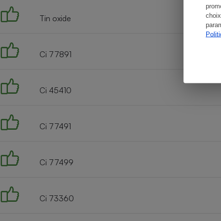
promo
choix
Tin oxide
param
Polit
Ci 77891
Ci 45410
Ci 77491
Ci 77499
Ci 73360