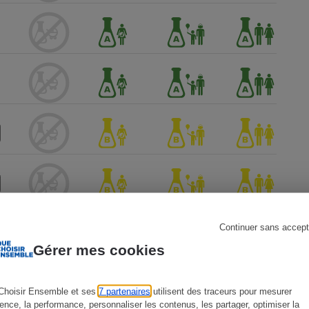
s
Réfrigérateur
Continuer sans accept
Gérer mes cookies
Choisir Ensemble et ses
7 partenaires
utilisent des traceurs pour mesurer
ience, la performance, personnaliser les contenus, les partager, optimiser la