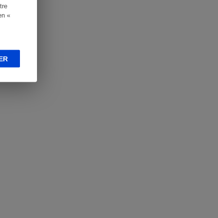
tre
en «
ER