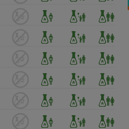
Électricité - Gaz
Appareil photo
numérique
Four encastrable
Lessive
Aspirateur