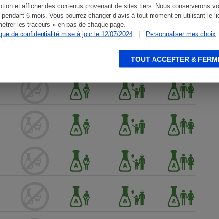
tion et afficher des contenus provenant de sites tiers. Nous conserverons vo
 pendant 6 mois. Vous pourrez changer d’avis à tout moment en utilisant le li
étrer les traceurs » en bas de chaque page.
ique de confidentialité mise à jour le 12/07/2024
|
Personnaliser mes choix
TOUT ACCEPTER & FERM