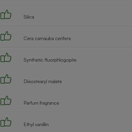
Radiateur électrique
Silica
Téléphone mobile -
Smartphone
Plaque de cuisson à
induction
Cera carnauba cerifera
Synthetic fluorphlogopite
Climatiseur -
Ventilateur
Diisostearyl malate
Antivirus
Climatiseur -
Ventilateur
Parfum fragrance
Ethyl vanillin