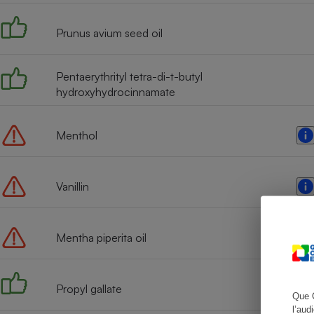
Prunus avium seed oil
Cafetière à expresso
Pentaerythrityl tetra-di-t-butyl
hydroxyhydrocinnamate
Menthol
Vanillin
Robot ménager
Mentha piperita oil
Propyl gallate
Que 
l’aud