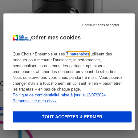
Continuer sans accepter
Gérer mes cookies
Que Choisir Ensemble et ses
7 partenaires
utilisent des
traceurs pour mesurer l’audience, la performance,
personnaliser les contenus, les partager, optimiser la
promotion et afficher des contenus provenant de sites tiers.
Nous conserverons votre choix pendant 6 mois. Vous pourrez
Cafetière à capsules zéro déchet CoffeeB (vidéo)
changer d’avis à tout moment en utilisant le lien « paramétrer
- Premières impressions
les traceurs » en bas de chaque page.
Politique de confidentialité mise à jour le 12/07/2024
Personnaliser mes choix
CONSEILS
TOUT ACCEPTER & FERMER