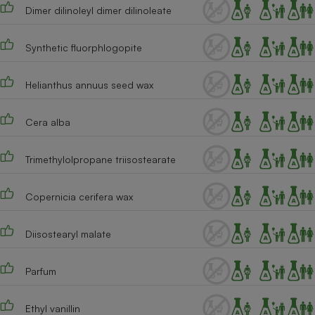
Téléphone mobile -
Dimer dilinoleyl dimer dilinoleate
Smartphone
Plaque de cuisson à
induction
Synthetic fluorphlogopite
Helianthus annuus seed wax
Climatiseur -
Ventilateur
Cera alba
Trimethylolpropane triisostearate
Antivirus
Climatiseur -
Ventilateur
Copernicia cerifera wax
Diisostearyl malate
Parfum
Ethyl vanillin