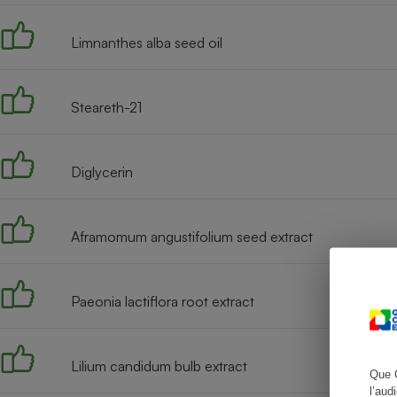
Limnanthes alba seed oil
Cafetière à expresso
Steareth-21
Diglycerin
Aframomum angustifolium seed extract
Robot ménager
Paeonia lactiflora root extract
Lilium candidum bulb extract
Que 
l’aud