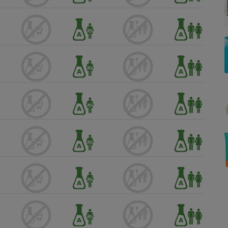
Électricité - Gaz
Appareil photo
numérique
Four encastrable
Lessive
Aspirateur