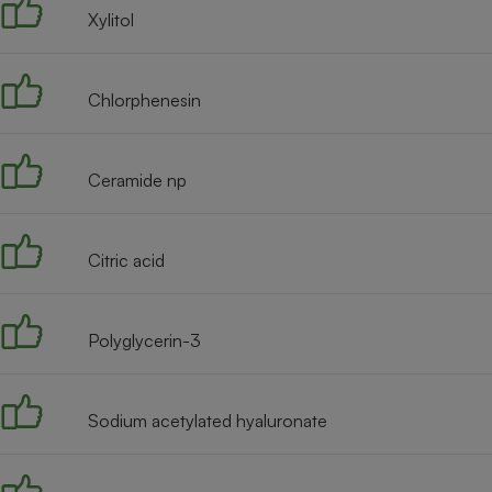
Xylitol
Chlorphenesin
Ceramide np
Citric acid
Polyglycerin-3
Sodium acetylated hyaluronate