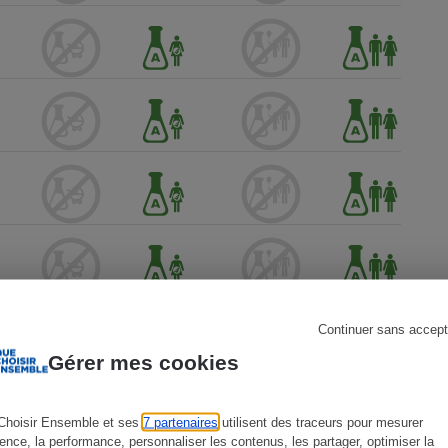
s
Réfrigérateur
Continuer sans accept
Gérer mes cookies
Choisir Ensemble et ses
7 partenaires
utilisent des traceurs pour mesurer
ience, la performance, personnaliser les contenus, les partager, optimiser la