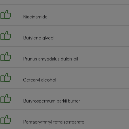
Radiateur électrique
Niacinamide
Téléphone mobile -
Smartphone
Plaque de cuisson à
induction
Butylene glycol
Prunus amygdalus dulcis oil
Climatiseur -
Ventilateur
Cetearyl alcohol
Antivirus
Climatiseur -
Ventilateur
Butyrospermum parkii butter
Pentaerythrityl tetraisostearate