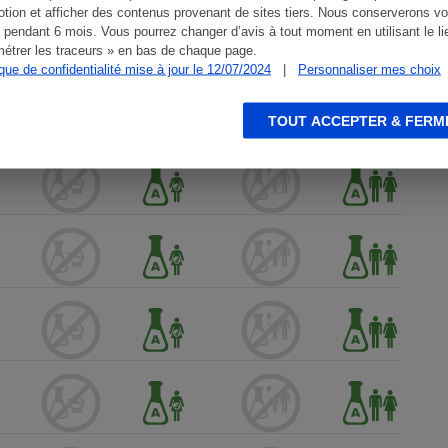
tion et afficher des contenus provenant de sites tiers. Nous conserverons vo
 pendant 6 mois. Vous pourrez changer d’avis à tout moment en utilisant le li
étrer les traceurs » en bas de chaque page.
ique de confidentialité mise à jour le 12/07/2024
|
Personnaliser mes choix
TOUT ACCEPTER & FERM