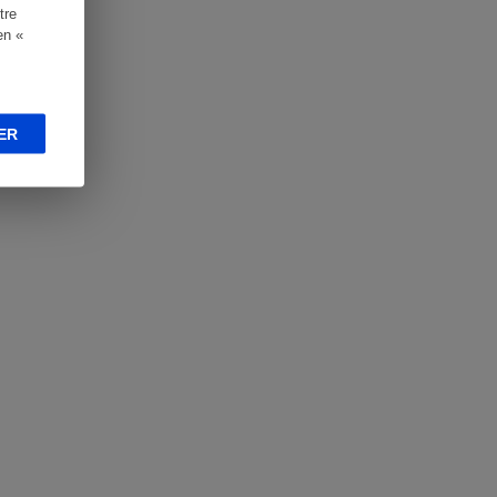
tre
en «
ER