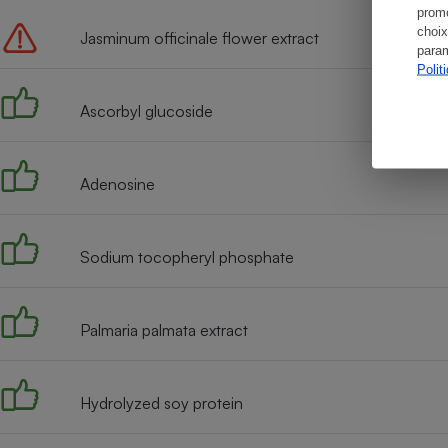
promo
choix
Jasminum officinale flower extract
param
Polit
Ascorbyl glucoside
Adenosine
Sodium tocopheryl phosphate
Palmaria palmata extract
Hydrolyzed soy protein