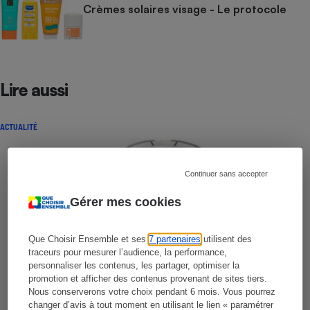
Crèmes solaires visage - Le protocole
Lire aussi
ACTUALITÉ
Continuer sans accepter
Gérer mes cookies
Que Choisir Ensemble et ses
7 partenaires
utilisent des
traceurs pour mesurer l’audience, la performance,
personnaliser les contenus, les partager, optimiser la
promotion et afficher des contenus provenant de sites tiers.
Nous conserverons votre choix pendant 6 mois. Vous pourrez
changer d’avis à tout moment en utilisant le lien « paramétrer