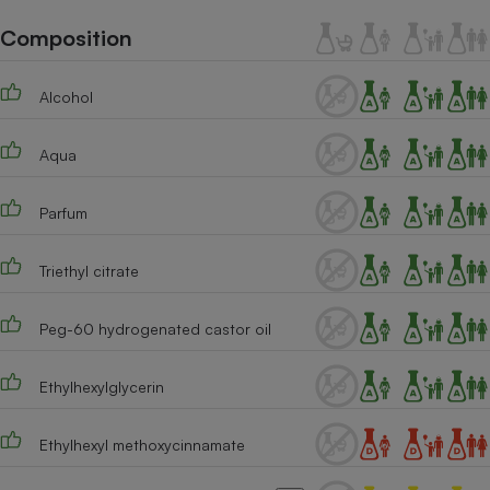
Téléphone mobile -
Smartphone
Composition
Plaque de cuisson à
induction
Alcohol
Aqua
Climatiseur -
Ventilateur
Parfum
Antivirus
Triethyl citrate
Climatiseur -
Ventilateur
Peg-60 hydrogenated castor oil
Ethylhexylglycerin
Ethylhexyl methoxycinnamate