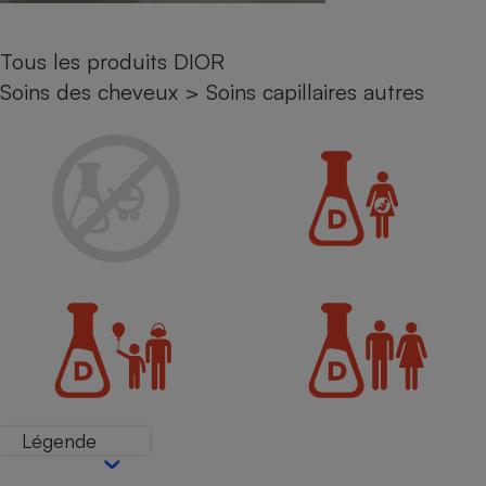
Petit électroménager - U
Complément
Tous les produits DIOR
alimentaire
Mutuelle
Soins des cheveux
>
Soins capillaires autres
Assurance emprunteur
Matelas
Champagne
bouteille
Banque en 
Téléviseur
Antimoustique
Lave-linge
Radiateur électrique
Légende