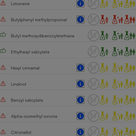
Limonene
Cafetière à expressos
Butylphenyl methylpropional
Butyl methoxydibenzoylmethane
Ethylhexyl salicylate
Hexyl cinnamal
Robot ménager
Linalool
Benzyl salicylate
Alpha-isomethyl ionone
Citronellol