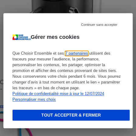
Continuer sans accepter
Gérer mes cookies
Que Choisir Ensemble et ses
7 partenaires
utilisent des
traceurs pour mesurer l’audience, la performance,
personnaliser les contenus, les partager, optimiser la
promotion et afficher des contenus provenant de sites tiers.
Nous conserverons votre choix pendant 6 mois. Vous pourrez
Cafetière à capsules zéro déchet CoffeeB (vidéo)
changer d’avis à tout moment en utilisant le lien « paramétrer
- Premières impressions
les traceurs » en bas de chaque page.
Politique de confidentialité mise à jour le 12/07/2024
Personnaliser mes choix
CONSEILS
TOUT ACCEPTER & FERMER