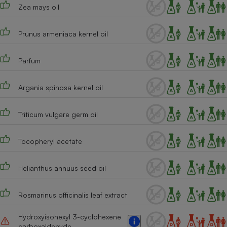
Téléphone mobile -
Zea mays oil
Smartphone
Plaque de cuisson à
induction
Prunus armeniaca kernel oil
Parfum
Climatiseur -
Ventilateur
Argania spinosa kernel oil
Triticum vulgare germ oil
Antivirus
Climatiseur -
Tocopheryl acetate
Ventilateur
Helianthus annuus seed oil
Rosmarinus officinalis leaf extract
Hydroxyisohexyl 3-cyclohexene
carboxaldehyde