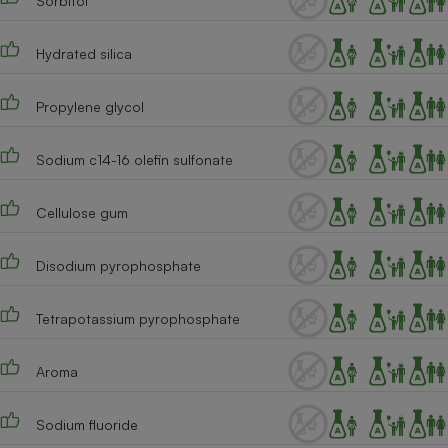
Sorbitol
Téléphone mobile -
Smartphone
Plaque de cuisson à
Hydrated silica
induction
Propylene glycol
Climatiseur -
Sodium c14-16 olefin sulfonate
Ventilateur
Cellulose gum
Antivirus
Climatiseur -
Disodium pyrophosphate
Ventilateur
Tetrapotassium pyrophosphate
Aroma
Sodium fluoride