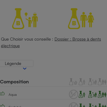
Petit électroménager - U
Complément
alimentaire
Mutuelle
Assurance emprunteur
Que Choisir vous conseille :
Dossier : Brosse à dents
électrique
Matelas
Champagne
bouteille
Banque en 
Téléviseur
Légende
Antimoustique
Lave-linge
Composition
Radiateur électrique
Aqua