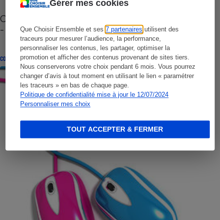
Gérer mes cookies
Cafetière à capsules zéro déchet CoffeeB (vidéo)
- Premières impressions
Que Choisir Ensemble et ses
7 partenaires
utilisent des
traceurs pour mesurer l’audience, la performance,
personnaliser les contenus, les partager, optimiser la
promotion et afficher des contenus provenant de sites tiers.
CONSEILS
Nous conserverons votre choix pendant 6 mois. Vous pourrez
changer d’avis à tout moment en utilisant le lien « paramétrer
les traceurs » en bas de chaque page.
Politique de confidentialité mise à jour le 12/07/2024
Personnaliser mes choix
TOUT ACCEPTER & FERMER