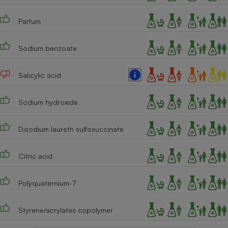
Cafetière à expressos
Parfum
Sodium benzoate
Salicylic acid
Sodium hydroxide
Robot ménager
Disodium laureth sulfosuccinate
Citric acid
Polyquaternium-7
Styrene/acrylates copolymer