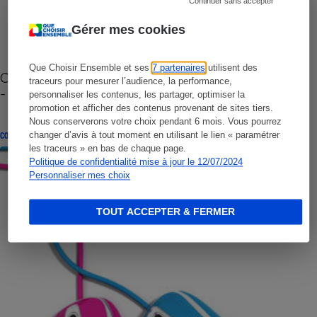
Continuer sans accepter
Gérer mes cookies
Que Choisir Ensemble et ses
7 partenaires
utilisent des
Cafetière à capsules zéro déchet CoffeeB (vidéo)
traceurs pour mesurer l’audience, la performance,
- Premières impressions
personnaliser les contenus, les partager, optimiser la
promotion et afficher des contenus provenant de sites tiers.
Nous conserverons votre choix pendant 6 mois. Vous pourrez
changer d’avis à tout moment en utilisant le lien « paramétrer
CONSEILS
les traceurs » en bas de chaque page.
Politique de confidentialité mise à jour le 12/07/2024
Personnaliser mes choix
TOUT ACCEPTER & FERMER