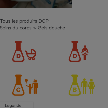
Petit électroménager - U
Complément
alimentaire
Mutuelle
Tous les produits DOP
Assurance emprunteur
Soins du corps
>
Gels douche
Matelas
Champagne
bouteille
Banque en 
Téléviseur
Antimoustique
Lave-linge
Radiateur électrique
Légende