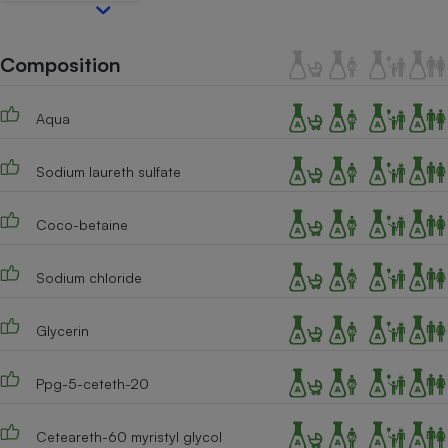
Téléphone mobile -
Smartphone
Plaque de cuisson à
induction
Composition
Aqua
Climatiseur -
Ventilateur
Sodium laureth sulfate
Coco-betaine
Antivirus
Climatiseur -
Sodium chloride
Ventilateur
Glycerin
Ppg-5-ceteth-20
Ceteareth-60 myristyl glycol