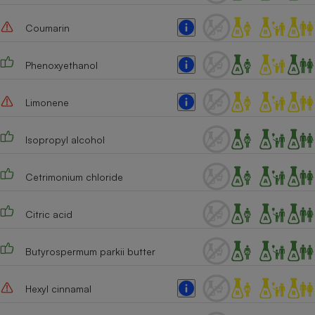
Cafetière à expressos
Coumarin
Phenoxyethanol
Limonene
Isopropyl alcohol
Robot ménager
Cetrimonium chloride
Citric acid
Butyrospermum parkii butter
Hexyl cinnamal