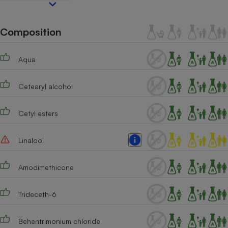
Téléphone mobile -
Smartphone
Plaque de cuisson à
Composition
induction
Aqua
Climatiseur -
Ventilateur
Cetearyl alcohol
Cetyl esters
Antivirus
Climatiseur -
Linalool
Ventilateur
Amodimethicone
Trideceth-6
Behentrimonium chloride