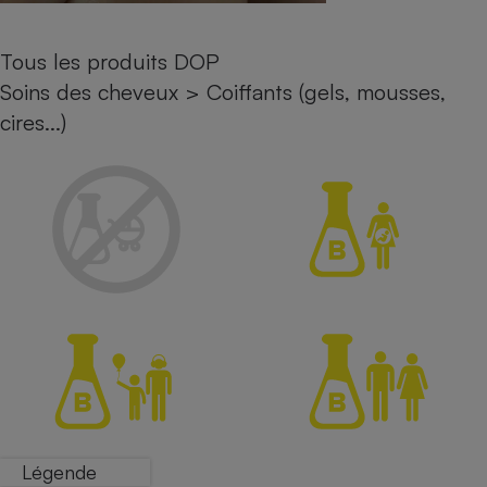
Petit électroménager - U
Complément
Tous les produits DOP
alimentaire
Mutuelle
Soins des cheveux
>
Coiffants (gels, mousses,
Assurance emprunteur
cires...)
Matelas
Champagne
bouteille
Banque en 
Téléviseur
Antimoustique
Lave-linge
Radiateur électrique
Légende