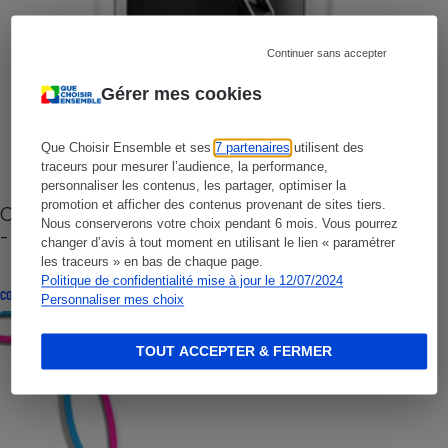
Continuer sans accepter
Gérer mes cookies
Que Choisir Ensemble et ses
7 partenaires
utilisent des
traceurs pour mesurer l’audience, la performance,
personnaliser les contenus, les partager, optimiser la
promotion et afficher des contenus provenant de sites tiers.
Cafetière à capsules zéro déchet CoffeeB (vidéo)
Nous conserverons votre choix pendant 6 mois. Vous pourrez
- Premières impressions
changer d’avis à tout moment en utilisant le lien « paramétrer
les traceurs » en bas de chaque page.
Politique de confidentialité mise à jour le 12/07/2024
CONSEILS
Personnaliser mes choix
TOUT ACCEPTER & FERMER