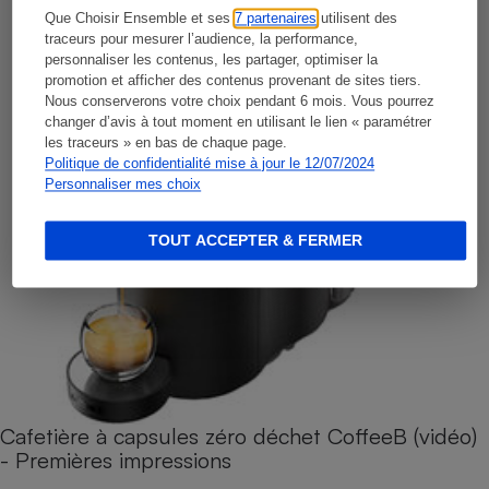
Que Choisir Ensemble et ses
7 partenaires
utilisent des
traceurs pour mesurer l’audience, la performance,
personnaliser les contenus, les partager, optimiser la
promotion et afficher des contenus provenant de sites tiers.
Nous conserverons votre choix pendant 6 mois. Vous pourrez
changer d’avis à tout moment en utilisant le lien « paramétrer
les traceurs » en bas de chaque page.
Politique de confidentialité mise à jour le 12/07/2024
Personnaliser mes choix
TOUT ACCEPTER & FERMER
Cafetière à capsules zéro déchet CoffeeB (vidéo)
- Premières impressions