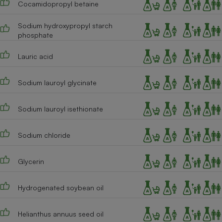
Cocamidopropyl betaine
Téléphone mobile -
Smartphone
Plaque de cuisson à
Sodium hydroxypropyl starch
induction
phosphate
Lauric acid
Climatiseur -
Ventilateur
Sodium lauroyl glycinate
Sodium lauroyl isethionate
Antivirus
Climatiseur -
Sodium chloride
Ventilateur
Glycerin
Hydrogenated soybean oil
Helianthus annuus seed oil