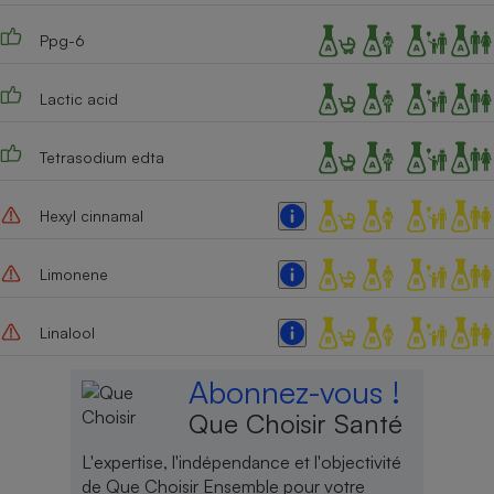
Cafetière à expressos
Ppg-6
Lactic acid
Tetrasodium edta
Hexyl cinnamal
Robot ménager
Limonene
Linalool
Abonnez-vous !
Que Choisir Santé
L'expertise, l'indépendance et l'objectivité
de Que Choisir Ensemble pour votre