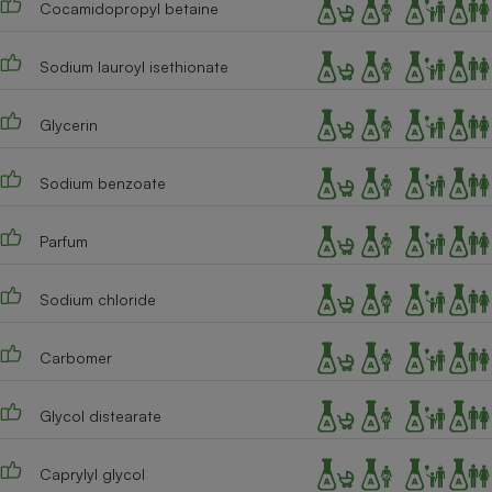
Cocamidopropyl betaine
Téléphone mobile -
Smartphone
Plaque de cuisson à
induction
Sodium lauroyl isethionate
Glycerin
Climatiseur -
Ventilateur
Sodium benzoate
Parfum
Antivirus
Climatiseur -
Sodium chloride
Ventilateur
Carbomer
Glycol distearate
Caprylyl glycol