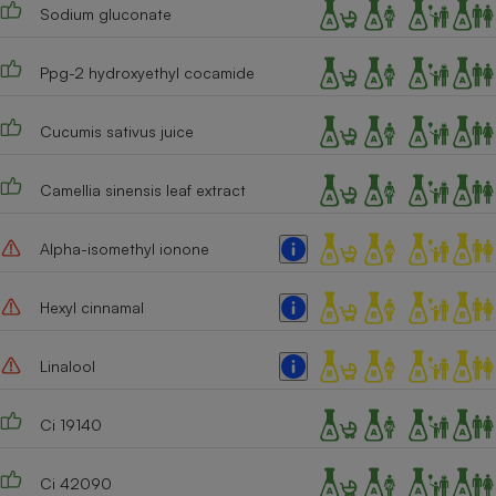
Sodium gluconate
Ppg-2 hydroxyethyl cocamide
Cucumis sativus juice
Camellia sinensis leaf extract
Alpha-isomethyl ionone
Hexyl cinnamal
Linalool
Ci 19140
Ci 42090