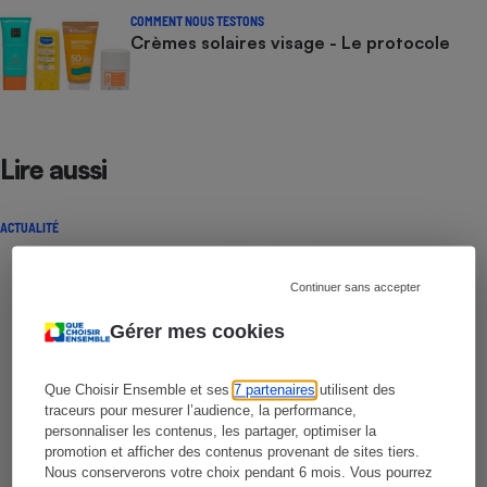
COMMENT NOUS TESTONS
Crèmes solaires visage - Le protocole
Lire aussi
ACTUALITÉ
Continuer sans accepter
Gérer mes cookies
Que Choisir Ensemble et ses
7 partenaires
utilisent des
traceurs pour mesurer l’audience, la performance,
personnaliser les contenus, les partager, optimiser la
promotion et afficher des contenus provenant de sites tiers.
Nous conserverons votre choix pendant 6 mois. Vous pourrez