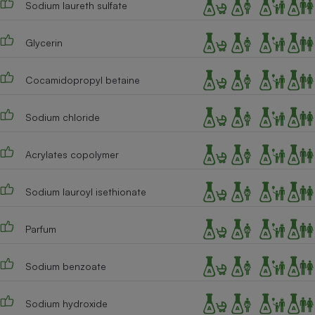
Sodium laureth sulfate
Téléphone mobile -
Smartphone
Plaque de cuisson à
induction
Glycerin
Cocamidopropyl betaine
Climatiseur -
Ventilateur
Sodium chloride
Acrylates copolymer
Antivirus
Climatiseur -
Sodium lauroyl isethionate
Ventilateur
Parfum
Sodium benzoate
Sodium hydroxide