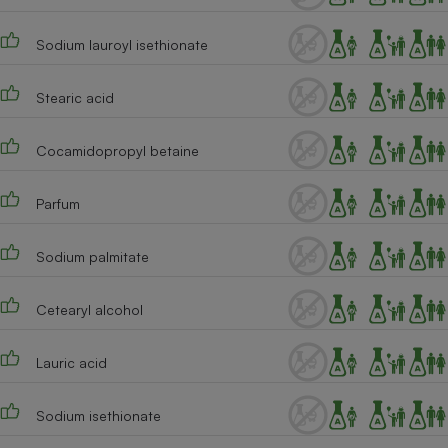
Téléphone mobile -
Smartphone
Plaque de cuisson à
Sodium lauroyl isethionate
induction
Stearic acid
Climatiseur -
Cocamidopropyl betaine
Ventilateur
Parfum
Antivirus
Sodium palmitate
Climatiseur -
Ventilateur
Cetearyl alcohol
Lauric acid
Sodium isethionate