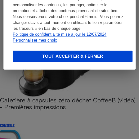
personnaliser les contenus, les partager, optimiser la
promotion et afficher des contenus provenant de sites tiers.
Nous conserverons votre choix pendant 6 mois. Vous pourrez
changer d’avis à tout moment en utilisant le lien « paramétrer
les traceurs » en bas de chaque page.
Politique de confidentialité mise à jour le 12/07/2024
Personnaliser mes choix
TOUT ACCEPTER & FERMER
Cafetière à capsules zéro déchet CoffeeB (vidéo)
- Premières impressions
CONSEILS