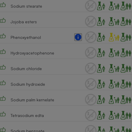
Sodium stearate
Cafetière à expressos
Jojoba esters
Phenoxyethanol
Hydroxyacetophenone
Sodium chloride
Robot ménager
Sodium hydroxide
Sodium palm kernelate
Tetrasodium edta
Sodium benzoate