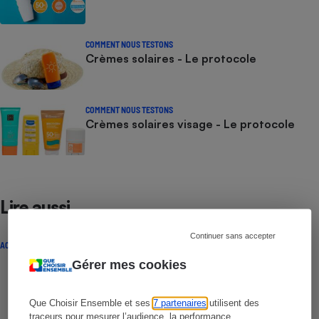
COMMENT NOUS TESTONS
Crèmes solaires - Le protocole
COMMENT NOUS TESTONS
Crèmes solaires visage - Le protocole
Lire aussi
Continuer sans accepter
ACTUALITÉ
Gérer mes cookies
Que Choisir Ensemble et ses
7 partenaires
utilisent des
traceurs pour mesurer l’audience, la performance,