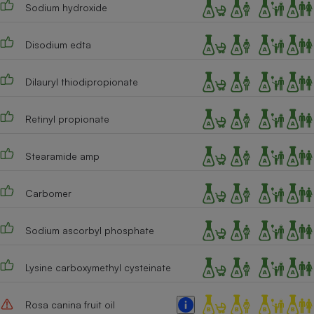
Sodium hydroxide
Disodium edta
Dilauryl thiodipropionate
Retinyl propionate
Stearamide amp
Carbomer
Sodium ascorbyl phosphate
Lysine carboxymethyl cysteinate
Rosa canina fruit oil