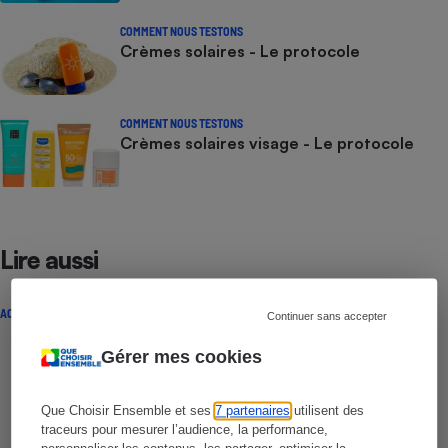
COMMENT NOUS TESTONS
Crèmes solaires - Le protocole
COMMENT NOUS TESTONS
Crèmes solaires visage - Le protocole
Lire aussi
ACTUALITÉ
Continuer sans accepter
Gérer mes cookies
Que Choisir Ensemble et ses
7 partenaires
utilisent des
traceurs pour mesurer l’audience, la performance,