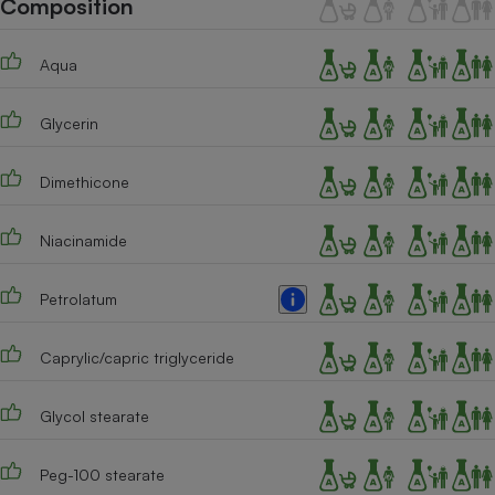
Composition
Téléphone mobile -
Smartphone
Plaque de cuisson à
Aqua
induction
Glycerin
Climatiseur -
Ventilateur
Dimethicone
Niacinamide
Antivirus
Climatiseur -
Petrolatum
Ventilateur
Caprylic/capric triglyceride
Glycol stearate
Peg-100 stearate