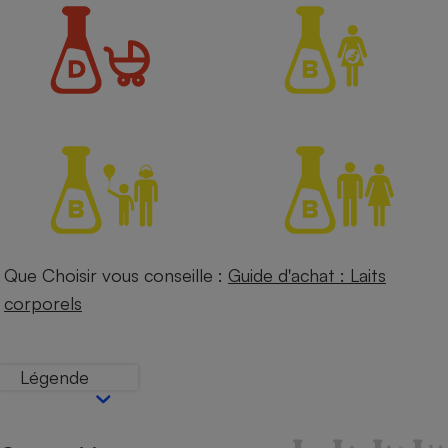
Petit électroménager - U
Complément
alimentaire
Mutuelle
Assurance emprunteur
Matelas
Champagne
bouteille
Banque en 
Téléviseur
Que Choisir vous conseille :
Guide d'achat : Laits
Antimoustique
Lave-linge
corporels
Légende
Radiateur électrique