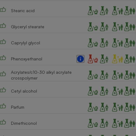
Cafetière à expressos
Stearic acid
Glyceryl stearate
Caprylyl glycol
Phenoxyethanol
Robot ménager
Acrylates/c10-30 alkyl acrylate
crosspolymer
Cetyl alcohol
Parfum
Dimethiconol