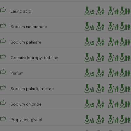
Téléphone mobile -
Smartphone
Lauric acid
Plaque de cuisson à
induction
Sodium isethionate
Sodium palmate
Climatiseur -
Ventilateur
Cocamidopropyl betaine
Antivirus
Parfum
Climatiseur -
Ventilateur
Sodium palm kernelate
Sodium chloride
Propylene glycol