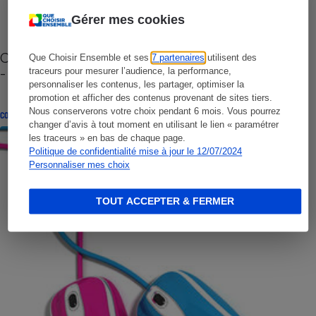
Gérer mes cookies
Cafetière à capsules zéro déchet CoffeeB (vidéo)
Que Choisir Ensemble et ses
7 partenaires
utilisent des
- Premières impressions
traceurs pour mesurer l’audience, la performance,
personnaliser les contenus, les partager, optimiser la
promotion et afficher des contenus provenant de sites tiers.
Nous conserverons votre choix pendant 6 mois. Vous pourrez
CONSEILS
changer d’avis à tout moment en utilisant le lien « paramétrer
les traceurs » en bas de chaque page.
Politique de confidentialité mise à jour le 12/07/2024
Personnaliser mes choix
TOUT ACCEPTER & FERMER