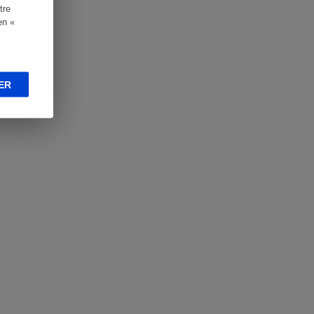
tre
en «
ER