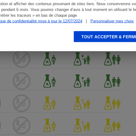
tion et afficher des contenus provenant de sites tiers. Nous conserverons vo
 pendant 6 mois. Vous pourrez changer d’avis à tout moment en utilisant le li
étrer les traceurs » en bas de chaque page.
ique de confidentialité mise à jour le 12/07/2024
|
Personnaliser mes choix
TOUT ACCEPTER & FERM