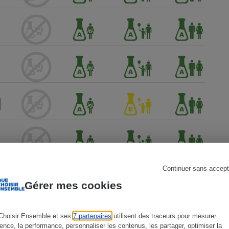
s
Réfrigérateur
Continuer sans accept
Gérer mes cookies
Choisir Ensemble et ses
7 partenaires
utilisent des traceurs pour mesurer
ience, la performance, personnaliser les contenus, les partager, optimiser la