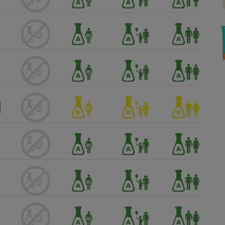
Électricité - Gaz
Appareil photo
numérique
Four encastrable
Lessive
Aspirateur