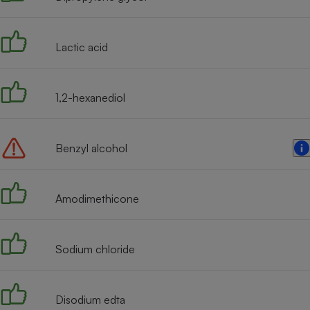
Radiateur électrique
Lactic acid
Téléphone mobile -
Smartphone
Plaque de cuisson à
induction
1,2-hexanediol
Climatiseur -
Benzyl alcohol
Ventilateur
Amodimethicone
Antivirus
Climatiseur -
Ventilateur
Sodium chloride
Disodium edta