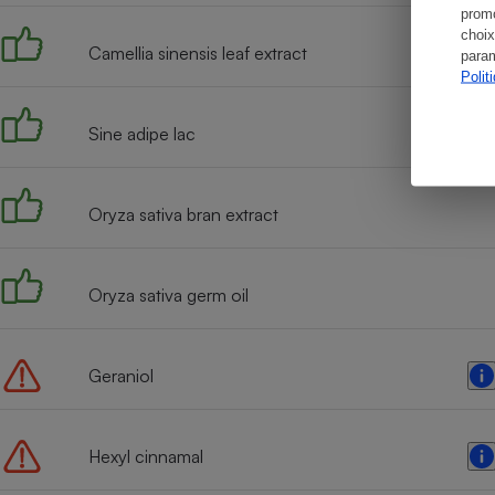
promo
choix
Camellia sinensis leaf extract
param
Polit
Sine adipe lac
Oryza sativa bran extract
Oryza sativa germ oil
Geraniol
Hexyl cinnamal