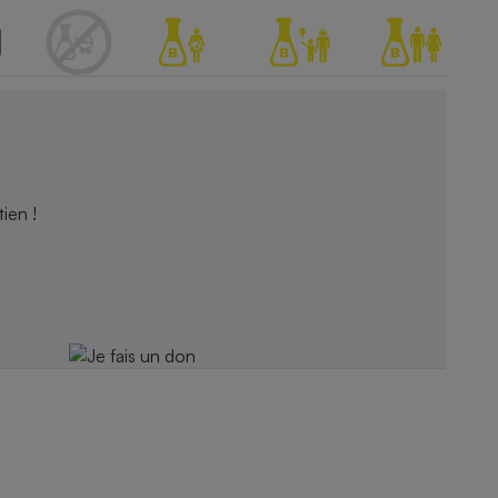
ien !