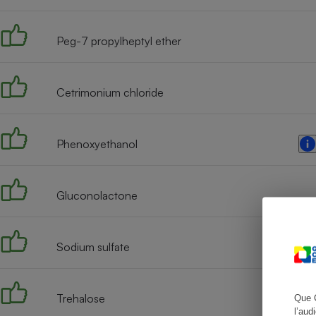
Peg-7 propylheptyl ether
Cafetière à expresso
Cetrimonium chloride
Phenoxyethanol
Gluconolactone
Robot ménager
Sodium sulfate
Trehalose
Que 
l’aud