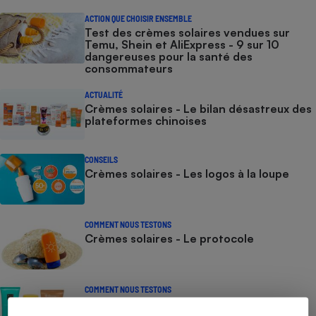
ACTION QUE CHOISIR ENSEMBLE
Test des crèmes solaires vendues sur
Temu, Shein et AliExpress - 9 sur 10
dangereuses pour la santé des
consommateurs
ACTUALITÉ
Crèmes solaires - Le bilan désastreux des
plateformes chinoises
CONSEILS
Crèmes solaires - Les logos à la loupe
COMMENT NOUS TESTONS
Crèmes solaires - Le protocole
COMMENT NOUS TESTONS
Crèmes solaires visage - Le protocole