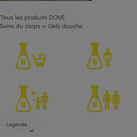
Petit électroménager - U
Complément
Tous les produits DOVE
alimentaire
Mutuelle
Soins du corps
>
Gels douche
Assurance emprunteur
Matelas
Champagne
bouteille
Banque en 
Téléviseur
Antimoustique
Lave-linge
Radiateur électrique
Légende