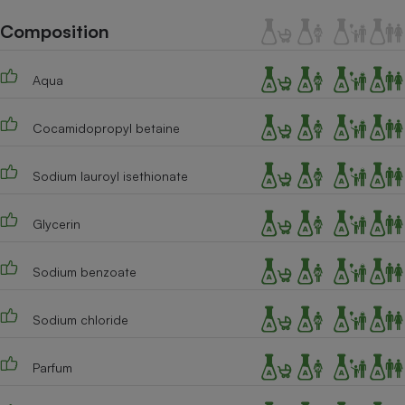
Téléphone mobile -
Smartphone
Composition
Plaque de cuisson à
induction
Aqua
Cocamidopropyl betaine
Climatiseur -
Ventilateur
Sodium lauroyl isethionate
Antivirus
Glycerin
Climatiseur -
Ventilateur
Sodium benzoate
Sodium chloride
Parfum