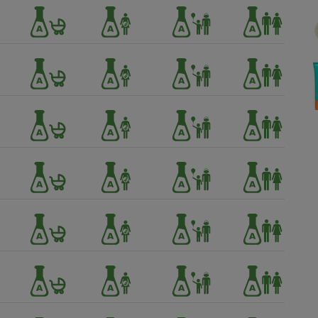
Électricité - Gaz
Appareil photo
numérique
Four encastrable
Lessive
Aspirateur