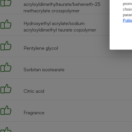
acryloyldimethyltaurate/beheneth-25
promo
choix
methacrylate crosspolymer
param
Polit
Hydroxyethyl acrylate/sodium
acryloyldimethyl taurate copolymer
Pentylene glycol
Sorbitan isostearate
Citric acid
Fragrance