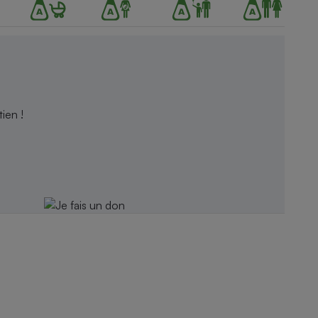
ien !