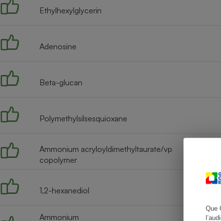
Ethylhexylglycerin
Adenosine
Cafetière à expresso
Beta-glucan
Polymethylsilsesquioxane
Robot ménager
Ammonium acryloyldimethyltaurate/vp
copolymer
1,2-hexanediol
Que 
Ammonium
l’aud