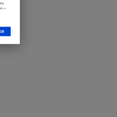
tre
en «
ER