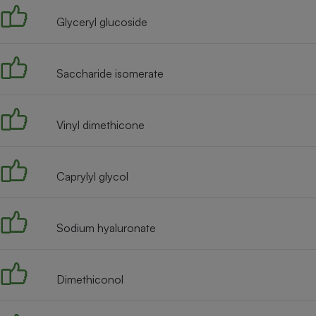
Radiateur électrique
Glyceryl glucoside
Téléphone mobile -
Smartphone
Saccharide isomerate
Plaque de cuisson à
induction
Vinyl dimethicone
Climatiseur -
Ventilateur
Caprylyl glycol
Antivirus
Sodium hyaluronate
Climatiseur -
Ventilateur
Dimethiconol