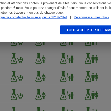
tion et afficher des contenus provenant de sites tiers. Nous conserverons vo
 pendant 6 mois. Vous pourrez changer d’avis à tout moment en utilisant le li
étrer les traceurs » en bas de chaque page.
ique de confidentialité mise à jour le 12/07/2024
|
Personnaliser mes choix
TOUT ACCEPTER & FERM