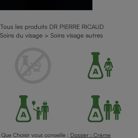
Petit électroménager - U
Complément
alimentaire
Mutuelle
Tous les produits DR PIERRE RICAUD
Assurance emprunteur
Soins du visage
>
Soins visage autres
Matelas
Champagne
bouteille
Banque en 
Téléviseur
Antimoustique
Lave-linge
Radiateur électrique
Que Choisir vous conseille :
Dossier : Crème