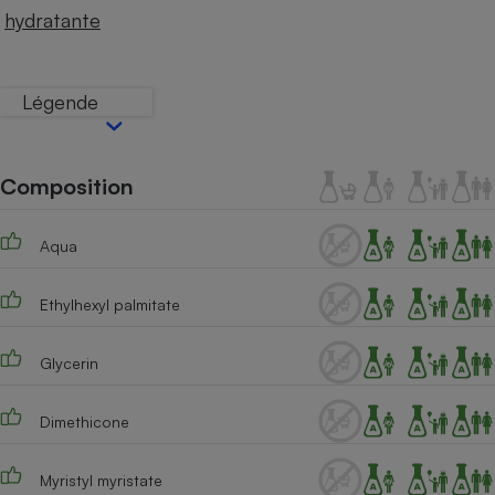
Téléphone mobile -
hydratante
Smartphone
Plaque de cuisson à
induction
Légende
Climatiseur -
Ventilateur
Composition
Aqua
Antivirus
Climatiseur -
Ethylhexyl palmitate
Ventilateur
Glycerin
Dimethicone
Myristyl myristate