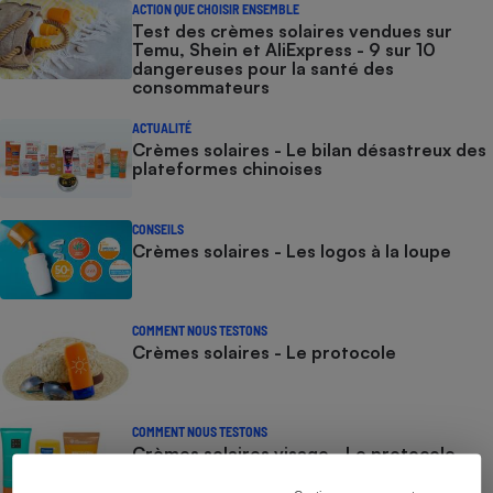
ACTION QUE CHOISIR ENSEMBLE
Test des crèmes solaires vendues sur
Temu, Shein et AliExpress - 9 sur 10
dangereuses pour la santé des
consommateurs
ACTUALITÉ
Crèmes solaires - Le bilan désastreux des
plateformes chinoises
CONSEILS
Crèmes solaires - Les logos à la loupe
COMMENT NOUS TESTONS
Crèmes solaires - Le protocole
COMMENT NOUS TESTONS
Crèmes solaires visage - Le protocole