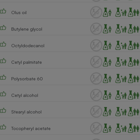
Cafetière à expressos
Olus oil
Butylene glycol
Octyldodecanol
Cetyl palmitate
Robot ménager
Polysorbate 60
Cetyl alcohol
Stearyl alcohol
Tocopheryl acetate