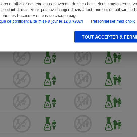
tion et afficher des contenus provenant de sites tiers. Nous conserverons vo
 pendant 6 mois. Vous pourrez changer d’avis à tout moment en utilisant le li
étrer les traceurs » en bas de chaque page.
ique de confidentialité mise à jour le 12/07/2024
|
Personnaliser mes choix
TOUT ACCEPTER & FERM