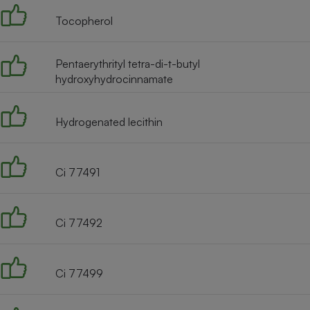
Tocopherol
Pentaerythrityl tetra-di-t-butyl
hydroxyhydrocinnamate
Hydrogenated lecithin
Ci 77491
Ci 77492
Ci 77499