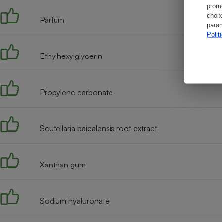
promo
choix
Parfum
param
Polit
Ethylhexylglycerin
Propylene carbonate
Scutellaria baicalensis root extract
Xanthan gum
Sodium hyaluronate