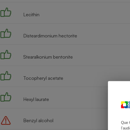
Lecithin
Cafetière à expresso
Disteardimonium hectorite
Stearalkonium bentonite
Tocopheryl acetate
Robot ménager
Hexyl laurate
Benzyl alcohol
Que 
l’aud