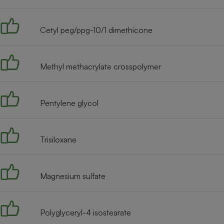
Radiateur électrique
Cetyl peg/ppg-10/1 dimethicone
Téléphone mobile -
Smartphone
Plaque de cuisson à
induction
Methyl methacrylate crosspolymer
Pentylene glycol
Climatiseur -
Ventilateur
Trisiloxane
Antivirus
Climatiseur -
Ventilateur
Magnesium sulfate
Polyglyceryl-4 isostearate