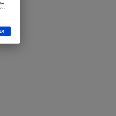
tre
en «
ER