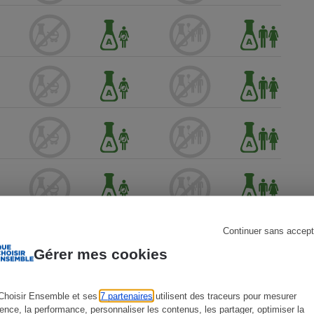
s
Réfrigérateur
Continuer sans accept
Gérer mes cookies
Choisir Ensemble et ses
7 partenaires
utilisent des traceurs pour mesurer
ience, la performance, personnaliser les contenus, les partager, optimiser la