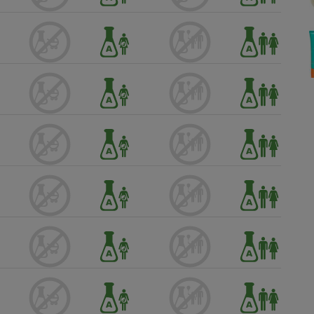
Électricité - Gaz
Appareil photo
numérique
Four encastrable
Lessive
Aspirateur