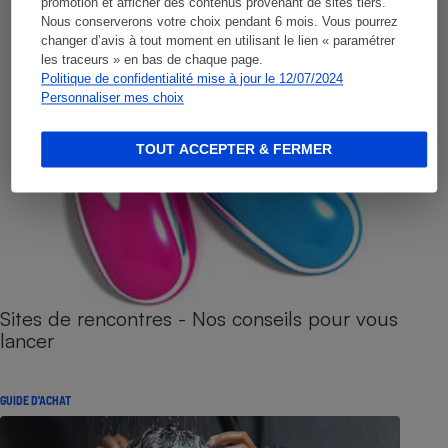
promotion et afficher des contenus provenant de sites tiers.
Nous conserverons votre choix pendant 6 mois. Vous pourrez
changer d’avis à tout moment en utilisant le lien « paramétrer
les traceurs » en bas de chaque page.
Politique de confidentialité mise à jour le 12/07/2024
Personnaliser mes choix
TOUT ACCEPTER & FERMER
Sites de rencontres - Nos conseils pour vous
lancer
GUIDE D'ACHAT