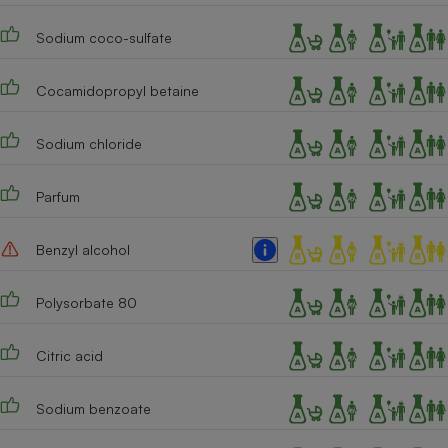
Téléphone mobile -
Smartphone
Sodium coco-sulfate
Plaque de cuisson à
induction
Cocamidopropyl betaine
Sodium chloride
Climatiseur -
Ventilateur
Parfum
Antivirus
Benzyl alcohol
Climatiseur -
Ventilateur
Polysorbate 80
Citric acid
Sodium benzoate