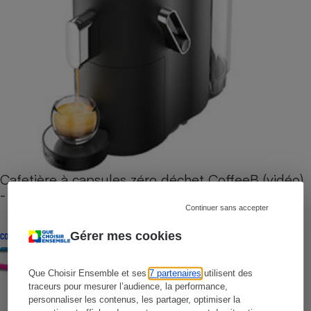
Cafetière à capsules zéro déchet CoffeeB (vidéo)
- Premières impressions
Continuer sans accepter
Gérer mes cookies
CONSEILS
Que Choisir Ensemble et ses
7 partenaires
utilisent des
traceurs pour mesurer l’audience, la performance,
personnaliser les contenus, les partager, optimiser la