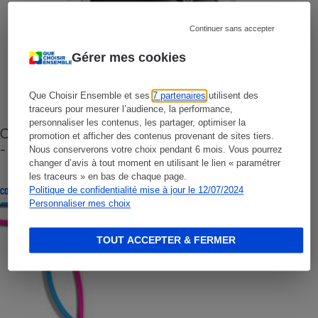
Continuer sans accepter
Gérer mes cookies
Que Choisir Ensemble et ses
7 partenaires
utilisent des
traceurs pour mesurer l’audience, la performance,
personnaliser les contenus, les partager, optimiser la
Cafetière à capsules zéro déchet CoffeeB (vidéo)
promotion et afficher des contenus provenant de sites tiers.
- Premières impressions
Nous conserverons votre choix pendant 6 mois. Vous pourrez
changer d’avis à tout moment en utilisant le lien « paramétrer
les traceurs » en bas de chaque page.
Politique de confidentialité mise à jour le 12/07/2024
CONSEILS
Personnaliser mes choix
TOUT ACCEPTER & FERMER