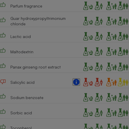
Parfum fragrance
Cafetière à expressos
Guar hydroxypropyltrimonium
chloride
Lactic acid
Maltodextrin
Panax ginseng root extract
Robot ménager
Salicylic acid
Sodium benzoate
Sorbic acid
Tocopherol