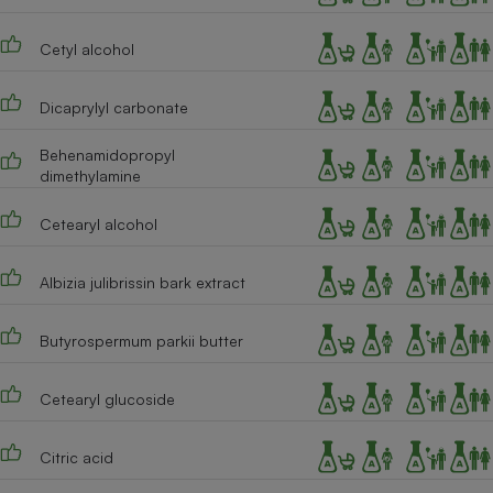
Téléphone mobile -
Smartphone
Plaque de cuisson à
Cetyl alcohol
induction
Dicaprylyl carbonate
Behenamidopropyl
Climatiseur -
dimethylamine
Ventilateur
Cetearyl alcohol
Antivirus
Albizia julibrissin bark extract
Climatiseur -
Ventilateur
Butyrospermum parkii butter
Cetearyl glucoside
Citric acid