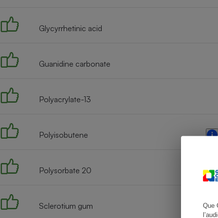
Glycyrrhetinic acid
Cafetière à expresso
Guanidine carbonate
Polyacrylate-13
Polyisobutene
Robot ménager
Polysorbate 20
Sclerotium gum
Que 
l’aud