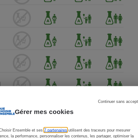
s
Réfrigérateur
Continuer sans accept
Gérer mes cookies
Choisir Ensemble et ses
7 partenaires
utilisent des traceurs pour mesurer
ience, la performance, personnaliser les contenus, les partager, optimiser la