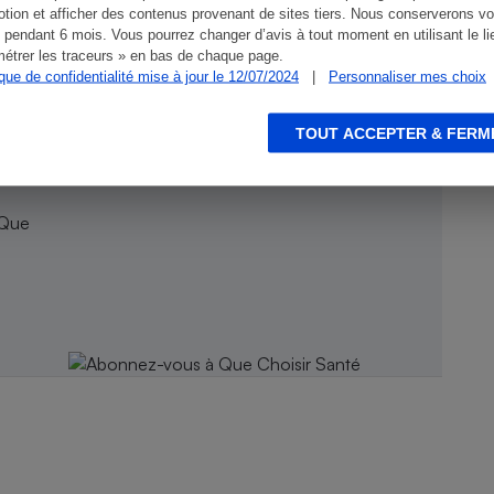
tion et afficher des contenus provenant de sites tiers. Nous conserverons vo
 pendant 6 mois. Vous pourrez changer d’avis à tout moment en utilisant le li
étrer les traceurs » en bas de chaque page.
ique de confidentialité mise à jour le 12/07/2024
|
Personnaliser mes choix
TOUT ACCEPTER & FERM
 Que