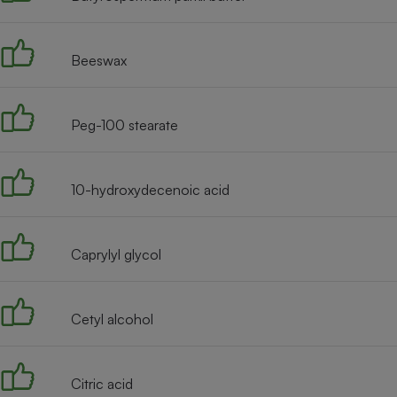
Radiateur électrique
Beeswax
Téléphone mobile -
Smartphone
Plaque de cuisson à
induction
Peg-100 stearate
Climatiseur -
10-hydroxydecenoic acid
Ventilateur
Caprylyl glycol
Antivirus
Climatiseur -
Ventilateur
Cetyl alcohol
Citric acid