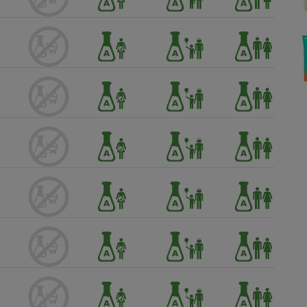
Électricité - Gaz
Appareil photo
numérique
Four encastrable
Lessive
Aspirateur