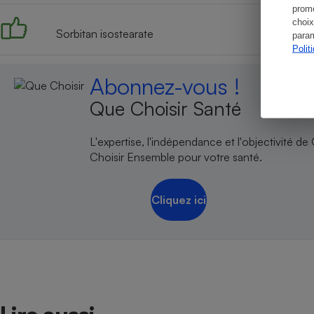
promo
choix
Sorbitan isostearate
param
Polit
Abonnez-vous !
Que Choisir Santé
L'expertise, l'indépendance et l'objectivité de
Choisir Ensemble pour votre santé.
Cliquez ici