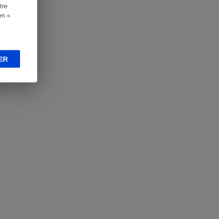
tre
en «
ER