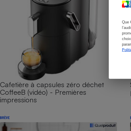
Que 
Cafetière à expresso
l’aud
promo
choix
param
Polit
Cafetière à capsules zéro déchet
Robot ménager
CoffeeB (vidéo) - Premières
impressions
BRÈVE