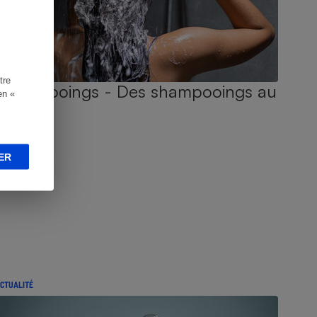
tre
Shampooings - Des shampooings au
en «
poil !
ER
CTUALITÉ