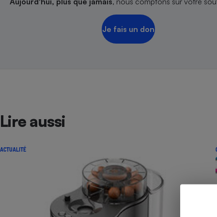
Aujourd'hui, plus que jamais
, nous comptons sur votre sout
Radiateur électrique
Je fais un don
Téléphone mobile -
Smartphone
Plaque de cuisson à
induction
Climatiseur -
Ventilateur
Lire aussi
Antivirus
ACTUALITÉ
Climatiseur -
Ventilateur