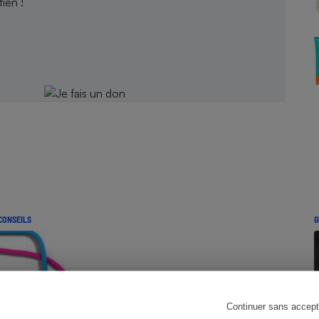
ien !
Électricité - Gaz
Appareil photo
numérique
Four encastrable
Lessive
CONSEILS
G
Aspirateur
Continuer sans accept