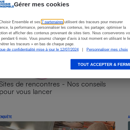
Gérer mes cookies
Choisir Ensemble et ses
7 partenaires
utilisent des traceurs pour mesurer
s
Réfrigérateur
ience, la performance, personnaliser les contenus, les partager, optimiser la
tion et afficher des contenus provenant de sites tiers. Nous conserverons vo
 pendant 6 mois. Vous pourrez changer d’avis à tout moment en utilisant le li
étrer les traceurs » en bas de chaque page.
ique de confidentialité mise à jour le 12/07/2024
|
Personnaliser mes choix
TOUT ACCEPTER & FERM
Sites de rencontres - Nos conseils
pour vous lancer
ENQUÊTE
A