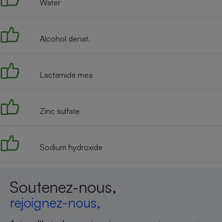
Water
Internet
Gros électroménager
Téléphonie
Alcohol denat.
Petit électroménager 
Complément
alimentaire
Mutuelle
Lactamide mea
Assurance emprunteu
Zinc sulfate
Matelas
Champa
boutei
Banque 
Sodium hydroxide
Téléviseur
Antimoustique
Lave-linge
Soutenez-nous,
rejoignez-nous,