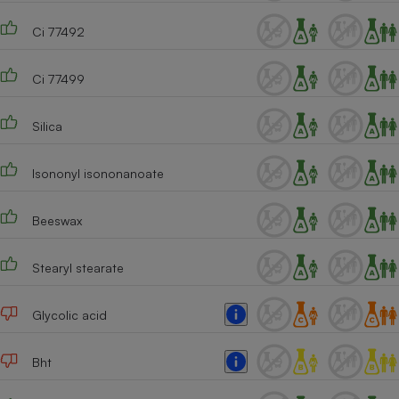
Cafetière à expressos
Ci 77492
Ci 77499
Silica
Isononyl isononanoate
Robot ménager
Beeswax
Stearyl stearate
Glycolic acid
Bht