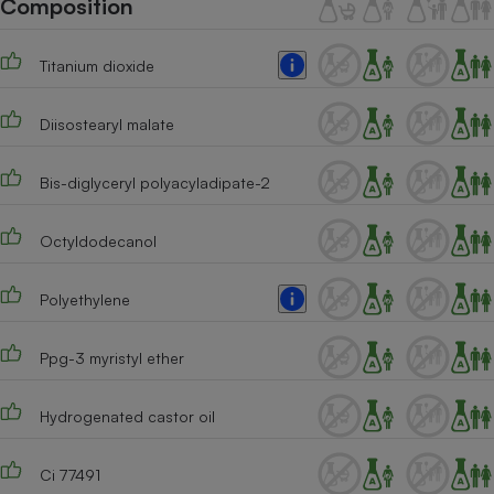
Composition
Téléphone mobile -
Smartphone
Plaque de cuisson à
Titanium dioxide
induction
Diisostearyl malate
Climatiseur -
Ventilateur
Bis-diglyceryl polyacyladipate-2
Octyldodecanol
Antivirus
Climatiseur -
Polyethylene
Ventilateur
Ppg-3 myristyl ether
Hydrogenated castor oil
Ci 77491