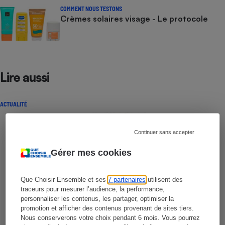
COMMENT NOUS TESTONS
Crèmes solaires visage - Le protocole
Lire aussi
ACTUALITÉ
Continuer sans accepter
Gérer mes cookies
Que Choisir Ensemble et ses
7 partenaires
utilisent des
traceurs pour mesurer l’audience, la performance,
personnaliser les contenus, les partager, optimiser la
promotion et afficher des contenus provenant de sites tiers.
Nous conserverons votre choix pendant 6 mois. Vous pourrez