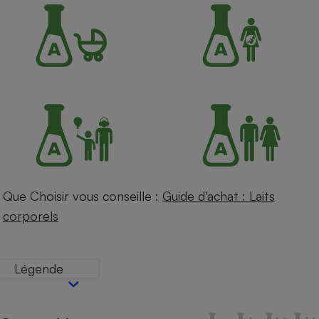
Petit électroménager - U
Complément
alimentaire
Mutuelle
Assurance emprunteur
Matelas
Champagne
bouteille
Banque en 
Téléviseur
Que Choisir vous conseille :
Guide d'achat : Laits
Antimoustique
Lave-linge
corporels
Légende
Radiateur électrique