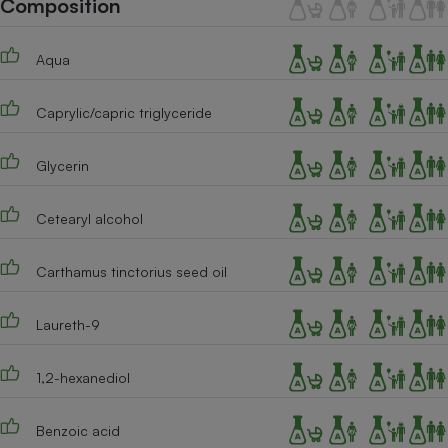
Composition
Téléphone mobile -
Smartphone
Plaque de cuisson à
Aqua
induction
Caprylic/capric triglyceride
Climatiseur -
Ventilateur
Glycerin
Cetearyl alcohol
Antivirus
Climatiseur -
Carthamus tinctorius seed oil
Ventilateur
Laureth-9
1,2-hexanediol
Benzoic acid