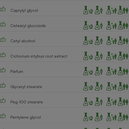
Cafetière à expressos
Caprylyl glycol
Cetearyl glucoside
Cetyl alcohol
Cichorium intybus root extract
Robot ménager
Parfum
Glyceryl stearate
Peg-100 stearate
Pentylene glycol