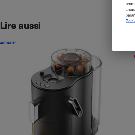
promo
choix
param
Polit
Lire aussi
ACTUALITÉ