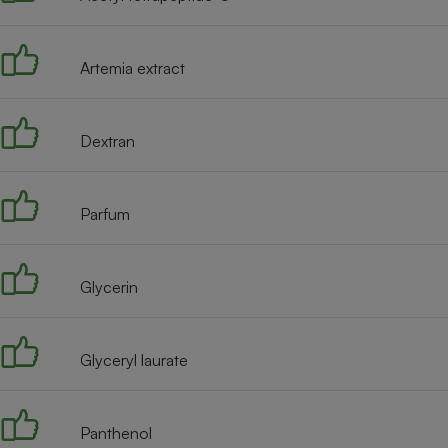
Radiateur électrique
Artemia extract
Téléphone mobile -
Smartphone
Plaque de cuisson à
induction
Dextran
Climatiseur -
Parfum
Ventilateur
Glycerin
Antivirus
Climatiseur -
Ventilateur
Glyceryl laurate
Panthenol