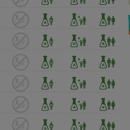
Électricité - Gaz
Appareil photo
numérique
Four encastrable
Lessive
Aspirateur