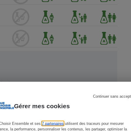
s
Réfrigérateur
ien !
Continuer sans accept
Gérer mes cookies
Choisir Ensemble et ses
7 partenaires
utilisent des traceurs pour mesurer
ience, la performance, personnaliser les contenus, les partager, optimiser la