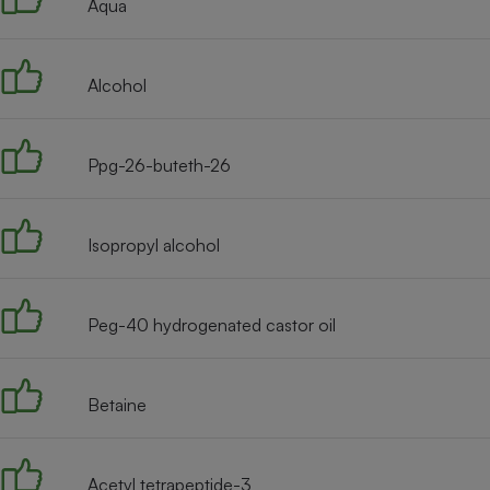
Aqua
Internet
Gros électroménager
Téléphonie
Alcohol
Petit électroménager 
Complément
alimentaire
Mutuelle
Ppg-26-buteth-26
Assurance emprunteu
Isopropyl alcohol
Matelas
Champa
boutei
Banque 
Peg-40 hydrogenated castor oil
Téléviseur
Antimoustique
Lave-linge
Betaine
Acetyl tetrapeptide-3