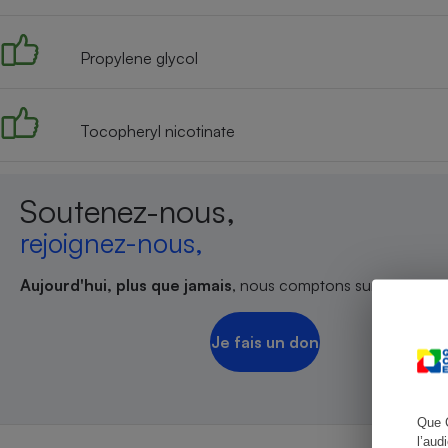
Propylene glycol
Cafetière à expresso
Tocopheryl nicotinate
Soutenez-nous,
rejoignez-nous,
Aujourd'hui, plus que jamais
, nous comptons sur votre sout
Robot ménager
Je fais un don
Que 
l’aud