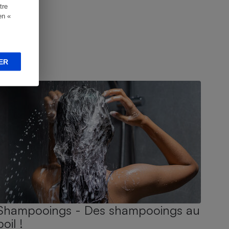
tre
en «
ER
UIDE D'ACHAT
Shampooings - Des shampooings au
poil !