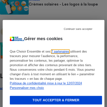
Crèmes solaires - Les logos à la loupe
COMMENT NOUS TESTONS
Crèmes solaires - Le protocole
Continuer sans accepter
Gérer mes cookies
COMMENT NOUS TESTONS
Crèmes solaires visage - Le protocole
Que Choisir Ensemble et ses
7 partenaires
utilisent des
traceurs pour mesurer l’audience, la performance,
personnaliser les contenus, les partager, optimiser la
promotion et afficher des contenus provenant de sites tiers.
Nous conserverons votre choix pendant 6 mois. Vous pourrez
Lire aussi
changer d’avis à tout moment en utilisant le lien « paramétrer
les traceurs » en bas de chaque page.
Politique de confidentialité mise à jour le 12/07/2024
Personnaliser mes choix
ACTUALITÉ
TOUT ACCEPTER & FERMER