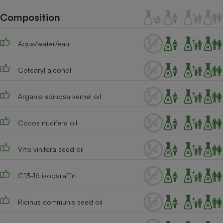
Téléphone mobile -
Smartphone
Composition
Plaque de cuisson à
induction
Aqua/water/eau
Cetearyl alcohol
Climatiseur -
Ventilateur
Argania spinosa kernel oil
Antivirus
Cocos nucifera oil
Climatiseur -
Ventilateur
Vitis vinifera seed oil
C13-16 isoparaffin
Ricinus communis seed oil