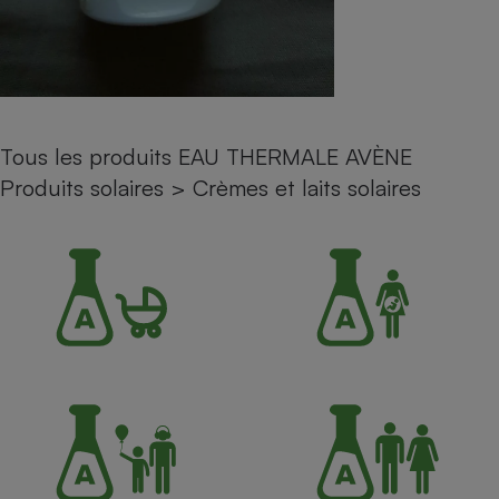
Petit électroménager - U
Complément
alimentaire
Mutuelle
Assurance emprunteur
Tous les produits EAU THERMALE AVÈNE
Produits solaires
>
Crèmes et laits solaires
Matelas
Champagne
bouteille
Banque en 
Téléviseur
Antimoustique
Lave-linge
Radiateur électrique