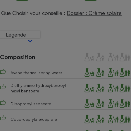
Téléphone mobile -
Smartphone
Que Choisir vous conseille :
Dossier : Crème solaire
Plaque de cuisson à
induction
Légende
Climatiseur -
Ventilateur
Composition
Antivirus
Avene thermal spring water
Climatiseur -
Ventilateur
Diethylamino hydroxybenzoyl
hexyl benzoate
Diisopropyl sebacate
Coco-caprylate/caprate