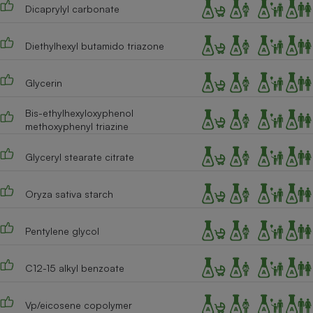
Dicaprylyl carbonate
Cafetière à expressos
Diethylhexyl butamido triazone
Glycerin
Bis-ethylhexyloxyphenol
methoxyphenyl triazine
Glyceryl stearate citrate
Robot ménager
Oryza sativa starch
Pentylene glycol
C12-15 alkyl benzoate
Vp/eicosene copolymer