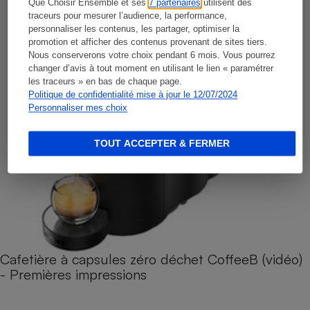
Que Choisir Ensemble et ses
7 partenaires
utilisent des
traceurs pour mesurer l’audience, la performance,
personnaliser les contenus, les partager, optimiser la
promotion et afficher des contenus provenant de sites tiers.
Nous conserverons votre choix pendant 6 mois. Vous pourrez
changer d’avis à tout moment en utilisant le lien « paramétrer
les traceurs » en bas de chaque page.
Politique de confidentialité mise à jour le 12/07/2024
Personnaliser mes choix
TOUT ACCEPTER & FERMER
Cafetière à capsules zéro déchet CoffeeB (vidéo)
- Premières impressions