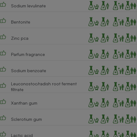
Sodium levulinate
Cafetière à expressos
Bentonite
Zinc pca
Parfum fragrance
Sodium benzoate
Robot ménager
Leuconostoc/radish root ferment
filtrate
Xanthan gum
Sclerotium gum
Lactic acid