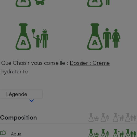
Petit électroménager - U
Complément
alimentaire
Mutuelle
Assurance emprunteur
Matelas
Champagne
Que Choisir vous conseille :
Dossier : Crème
bouteille
Banque en 
hydratante
Téléviseur
Antimoustique
Lave-linge
Légende
Composition
Radiateur électrique
Aqua