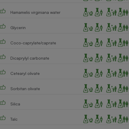
Téléphone mobile -
Smartphone
Hamamelis virginiana water
Plaque de cuisson à
induction
Glycerin
Climatiseur -
Coco-caprylate/caprate
Ventilateur
Dicaprylyl carbonate
Antivirus
Cetearyl olivate
Climatiseur -
Ventilateur
Sorbitan olivate
Silica
Talc