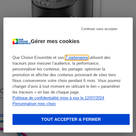
Continuer sans accepter
Gérer mes cookies
Que Choisir Ensemble et ses
7 partenaires
utilisent des
traceurs pour mesurer l’audience, la performance,
personnaliser les contenus, les partager, optimiser la
promotion et afficher des contenus provenant de sites tiers.
Nous conserverons votre choix pendant 6 mois. Vous pourrez
changer d’avis à tout moment en utilisant le lien « paramétrer
Cafetière à capsules zéro déchet CoffeeB (vidéo)
les traceurs » en bas de chaque page.
- Premières impressions
Politique de confidentialité mise à jour le 12/07/2024
Personnaliser mes choix
CONSEILS
TOUT ACCEPTER & FERMER