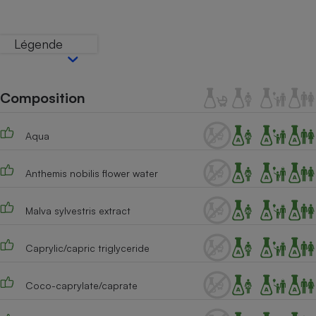
Téléphone mobile -
Smartphone
Plaque de cuisson à
Légende
induction
Composition
Climatiseur -
Ventilateur
Aqua
Antivirus
Anthemis nobilis flower water
Climatiseur -
Ventilateur
Malva sylvestris extract
Caprylic/capric triglyceride
Coco-caprylate/caprate