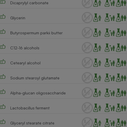
Dicaprylyl carbonate
Cafetière à expressos
Glycerin
Butyrospermum parkii butter
C12-16 alcohols
Cetearyl alcohol
Robot ménager
Sodium stearoyl glutamate
Alpha-glucan oligosaccharide
Lactobacillus ferment
Glyceryl stearate citrate