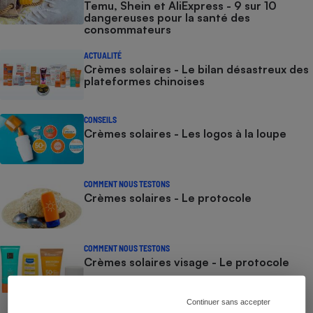
Temu, Shein et AliExpress - 9 sur 10
dangereuses pour la santé des
consommateurs
ACTUALITÉ
Crèmes solaires - Le bilan désastreux des
plateformes chinoises
CONSEILS
Crèmes solaires - Les logos à la loupe
COMMENT NOUS TESTONS
Crèmes solaires - Le protocole
COMMENT NOUS TESTONS
Crèmes solaires visage - Le protocole
Continuer sans accepter