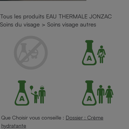
Petit électroménager - U
Complément
Tous les produits EAU THERMALE JONZAC
alimentaire
Mutuelle
Soins du visage
>
Soins visage autres
Assurance emprunteur
Matelas
Champagne
bouteille
Banque en 
Téléviseur
Antimoustique
Lave-linge
Radiateur électrique
Que Choisir vous conseille :
Dossier : Crème
hydratante