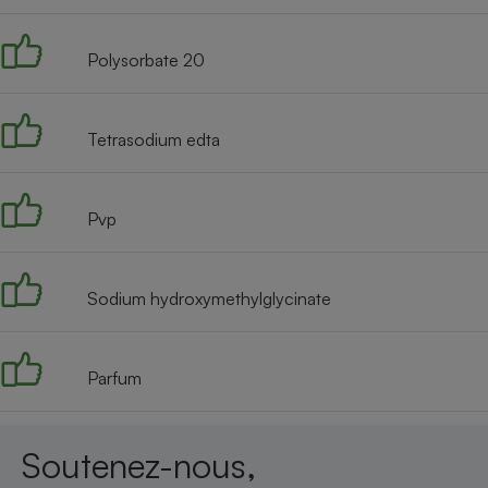
Radiateur électrique
Polysorbate 20
Téléphone mobile -
Smartphone
Plaque de cuisson à
induction
Tetrasodium edta
Pvp
Climatiseur -
Ventilateur
Sodium hydroxymethylglycinate
Antivirus
Climatiseur -
Ventilateur
Parfum
Soutenez-nous,