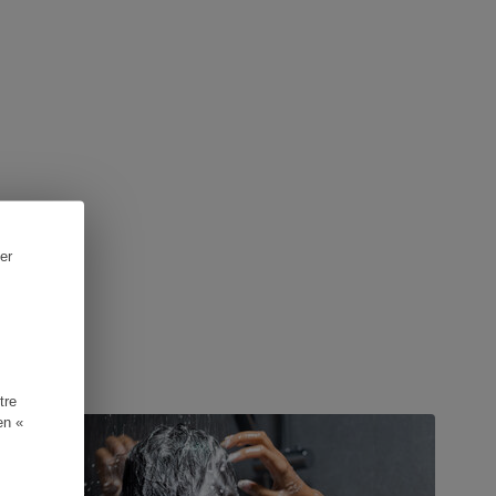
er
UIDE D'ACHAT
tre
en «