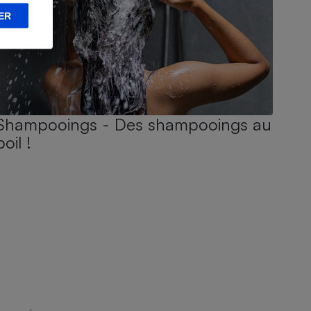
ER
Shampooings - Des shampooings au
poil !