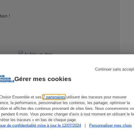
ien !
s
Réfrigérateur
Continuer sans accept
Gérer mes cookies
Choisir Ensemble et ses
7 partenaires
utilisent des traceurs pour mesurer
ience, la performance, personnaliser les contenus, les partager, optimiser la
CONSEILS
G
tion et afficher des contenus provenant de sites tiers. Nous conserverons vo
 pendant 6 mois. Vous pourrez changer d’avis à tout moment en utilisant le li
étrer les traceurs » en bas de chaque page.
ique de confidentialité mise à jour le 12/07/2024
|
Personnaliser mes choix