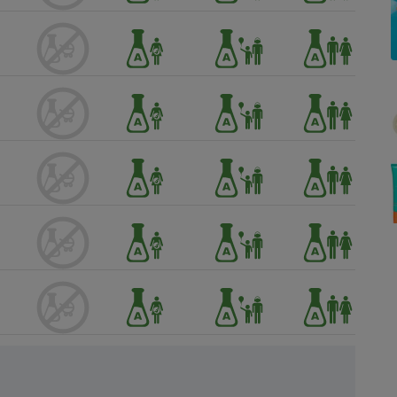
Électricité - Gaz
Appareil photo
numérique
Four encastrable
Lessive
Aspirateur