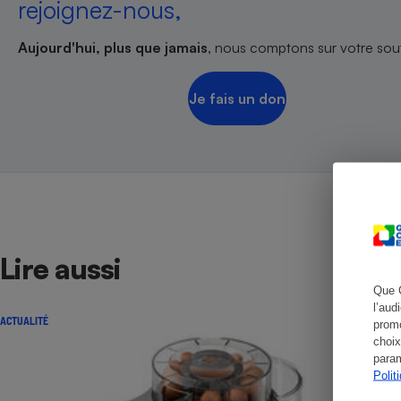
rejoignez-nous,
Aujourd'hui, plus que jamais
, nous comptons sur votre sout
Cafetière à expresso
Je fais un don
Lire aussi
Robot ménager
Que 
l’aud
ACTUALITÉ
promo
choix
param
Polit