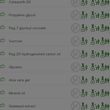
Ceteareth-25
Téléphone mobile -
Smartphone
Plaque de cuisson à
induction
Propylene glycol
Peg-7 glyceryl cocoate
Climatiseur -
Ventilateur
Sucrose
Peg-25 hydrogenated castor oil
Antivirus
Climatiseur -
Glycerin
Ventilateur
Aloe vera gel
Mineral oil
Seaweed extract