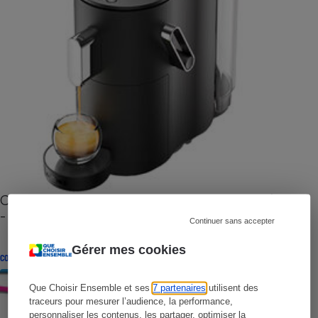
Cafetière à capsules zéro déchet CoffeeB (vidéo)
- Premières impressions
Continuer sans accepter
Gérer mes cookies
CONSEILS
Que Choisir Ensemble et ses
7 partenaires
utilisent des
traceurs pour mesurer l’audience, la performance,
personnaliser les contenus, les partager, optimiser la