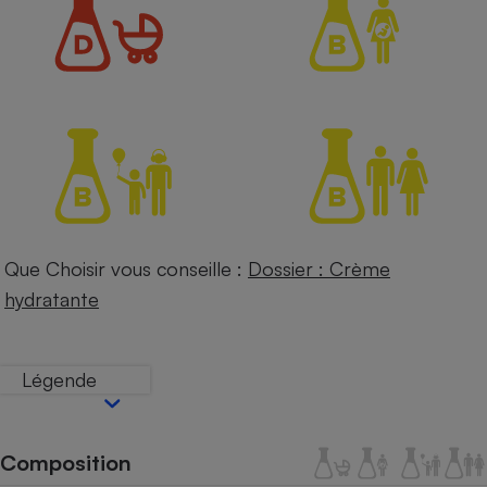
Petit électroménager - U
Complément
alimentaire
Mutuelle
Assurance emprunteur
Matelas
Champagne
bouteille
Banque en 
Que Choisir vous conseille :
Dossier : Crème
Téléviseur
hydratante
Antimoustique
Lave-linge
Légende
Radiateur électrique
Composition