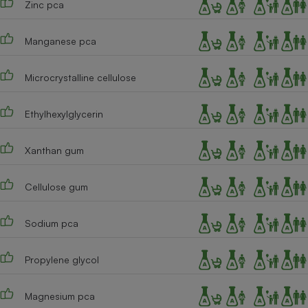
Zinc pca
Cafetière à expressos
Manganese pca
Microcrystalline cellulose
Ethylhexylglycerin
Xanthan gum
Robot ménager
Cellulose gum
Sodium pca
Propylene glycol
Magnesium pca