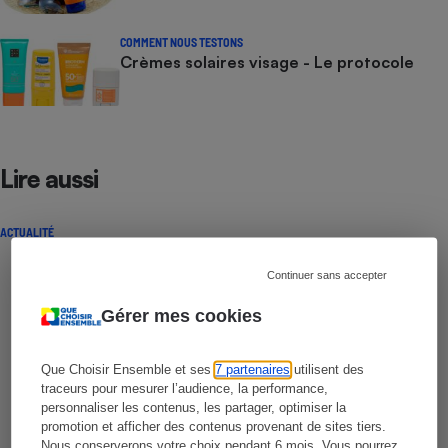
COMMENT NOUS TESTONS
Crèmes solaires visage - Le protocole
Lire aussi
ACTUALITÉ
Continuer sans accepter
Gérer mes cookies
Que Choisir Ensemble et ses
7 partenaires
utilisent des
traceurs pour mesurer l’audience, la performance,
personnaliser les contenus, les partager, optimiser la
promotion et afficher des contenus provenant de sites tiers.
Nous conserverons votre choix pendant 6 mois. Vous pourrez