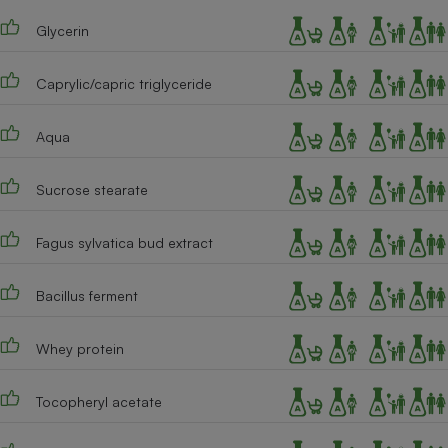
Téléphone mobile -
Smartphone
Glycerin
Plaque de cuisson à
induction
Caprylic/capric triglyceride
Aqua
Climatiseur -
Ventilateur
Sucrose stearate
Antivirus
Fagus sylvatica bud extract
Climatiseur -
Ventilateur
Bacillus ferment
Whey protein
Tocopheryl acetate