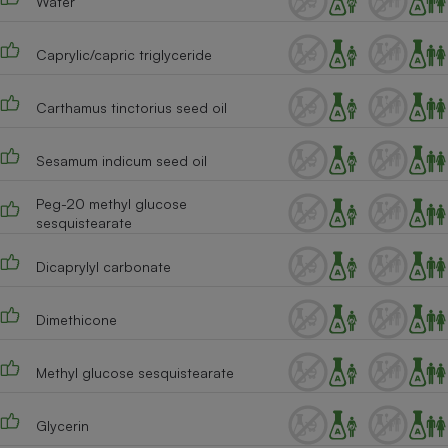
Water
Téléphone mobile -
Smartphone
Plaque de cuisson à
Caprylic/capric triglyceride
induction
Carthamus tinctorius seed oil
Climatiseur -
Sesamum indicum seed oil
Ventilateur
Peg-20 methyl glucose
sesquistearate
Antivirus
Climatiseur -
Dicaprylyl carbonate
Ventilateur
Dimethicone
Methyl glucose sesquistearate
Glycerin