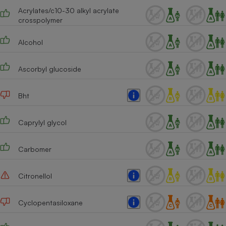
Acrylates/c10-30 alkyl acrylate
Cafetière à expressos
crosspolymer
Alcohol
Ascorbyl glucoside
Bht
Robot ménager
Caprylyl glycol
Carbomer
Citronellol
Cyclopentasiloxane