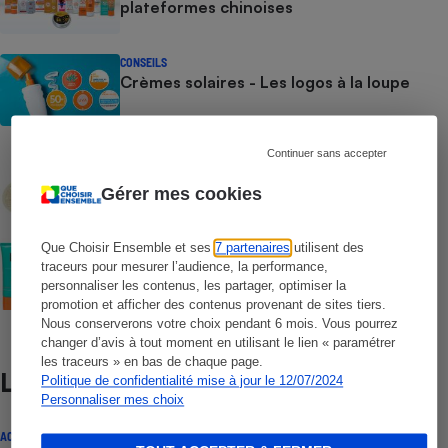
plateformes chinoises
CONSEILS
Crèmes solaires - Les logos à la loupe
COMMENT NOUS TESTONS
Continuer sans accepter
Crèmes solaires - Le protocole
Gérer mes cookies
COMMENT NOUS TESTONS
Que Choisir Ensemble et ses
7 partenaires
utilisent des
Crèmes solaires visage - Le protocole
traceurs pour mesurer l’audience, la performance,
personnaliser les contenus, les partager, optimiser la
promotion et afficher des contenus provenant de sites tiers.
Nous conserverons votre choix pendant 6 mois. Vous pourrez
changer d’avis à tout moment en utilisant le lien « paramétrer
les traceurs » en bas de chaque page.
Lire aussi
Politique de confidentialité mise à jour le 12/07/2024
Personnaliser mes choix
ACTUALITÉ