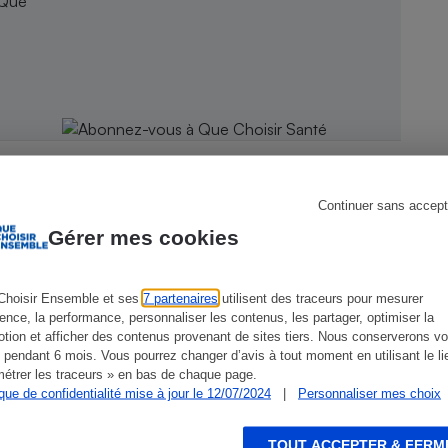
 Que
s
Réfrigérateur
Continuer sans accept
Gérer mes cookies
Choisir Ensemble et ses
7 partenaires
utilisent des traceurs pour mesurer
CONSEILS
G
ience, la performance, personnaliser les contenus, les partager, optimiser la
tion et afficher des contenus provenant de sites tiers. Nous conserverons vo
 pendant 6 mois. Vous pourrez changer d’avis à tout moment en utilisant le li
étrer les traceurs » en bas de chaque page.
ique de confidentialité mise à jour le 12/07/2024
|
Personnaliser mes choix
TOUT ACCEPTER & FERM