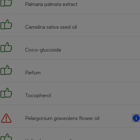
Palmaria palmata extract
Internet
Gros électroménager
Téléphonie
Camelina sativa seed oil
Petit électroménager 
Complément
alimentaire
Mutuelle
Assurance emprunteu
Coco-glucoside
Parfum
Matelas
Champa
boutei
Banque 
Tocopherol
Téléviseur
Antimoustique
Lave-linge
Pelargonium graveolens flower oil