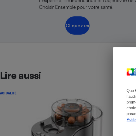
L'expertise, l'indépendance et l'objectivité de
Choisir Ensemble pour votre santé.
Cliquez ici
Cafetière à expresso
Lire aussi
Robot ménager
Que 
ACTUALITÉ
l’aud
promo
choix
param
Polit