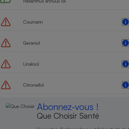
Helianthus annuus oil
Radiateur électrique
Téléphone mobile -
Coumarin
Smartphone
Plaque de cuisson à
induction
Geraniol
Climatiseur -
Linalool
Ventilateur
Antivirus
Citronellol
Climatiseur -
Ventilateur
Abonnez-vous !
Que Choisir Santé