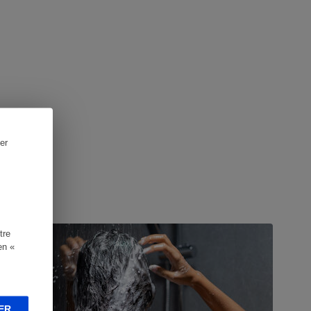
er
UIDE D'ACHAT
tre
en «
ER