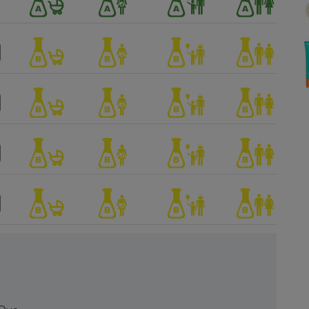
Électricité - Gaz
Appareil photo
numérique
Four encastrable
Lessive
Aspirateur