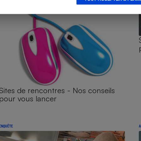
Sites de rencontres - Nos conseils
pour vous lancer
ENQUÊTE
A