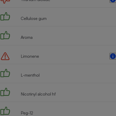
Radiateur électrique
Cellulose gum
Téléphone mobile -
Smartphone
Plaque de cuisson à
induction
Aroma
Climatiseur -
Limonene
Ventilateur
L-menthol
Antivirus
Climatiseur -
Ventilateur
Nicotinyl alcohol hf
Peg-12