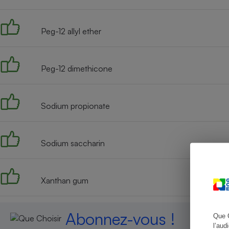
Peg-12 allyl ether
Cafetière à expresso
Peg-12 dimethicone
Sodium propionate
Sodium saccharin
Robot ménager
Xanthan gum
Abonnez-vous !
Que 
l’aud