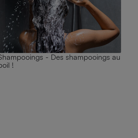
Shampooings - Des shampooings au
poil !