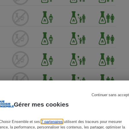
s
Réfrigérateur
Continuer sans accept
Gérer mes cookies
Choisir Ensemble et ses
7 partenaires
utilisent des traceurs pour mesurer
ience, la performance, personnaliser les contenus, les partager, optimiser la