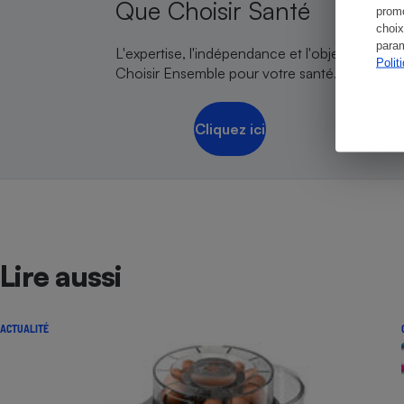
Que Choisir Santé
promo
choix
param
L'expertise, l'indépendance et l'objectivité de
Polit
Choisir Ensemble pour votre santé.
Cliquez ici
Lire aussi
ACTUALITÉ