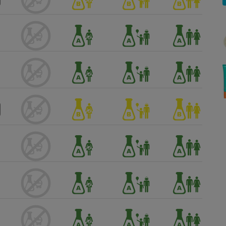
Électricité - Gaz
Appareil photo
numérique
Four encastrable
Lessive
Aspirateur