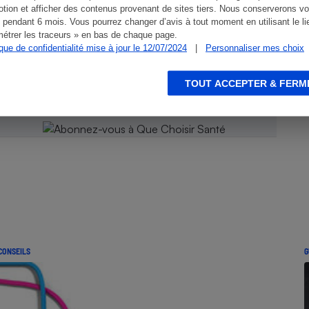
tion et afficher des contenus provenant de sites tiers. Nous conserverons vo
 pendant 6 mois. Vous pourrez changer d’avis à tout moment en utilisant le li
étrer les traceurs » en bas de chaque page.
 Que
ique de confidentialité mise à jour le 12/07/2024
|
Personnaliser mes choix
TOUT ACCEPTER & FERM
CONSEILS
G