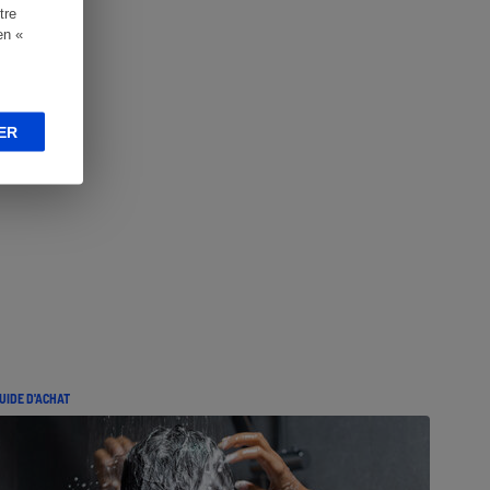
tre
en «
ER
UIDE D'ACHAT