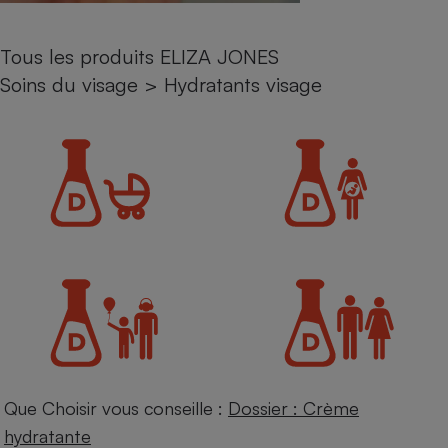
Petit électroménager - U
Complément
Tous les produits ELIZA JONES
alimentaire
Mutuelle
Soins du visage
>
Hydratants visage
Assurance emprunteur
Matelas
Champagne
bouteille
Banque en 
Téléviseur
Antimoustique
Lave-linge
Radiateur électrique
Que Choisir vous conseille :
Dossier : Crème
hydratante