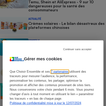
Temu, Shein et AliExpress - 9 sur 10
dangereuses pour la santé des
consommateurs
ACTUALITÉ
Crèmes solaires - Le bilan désastreux des
plateformes chinoises
CONSEILS
Crèmes solaires - Les logos à la loupe
Continuer sans accepter
Gérer mes cookies
COMMENT NOUS TESTONS
Crèmes solaires - Le protocole
Que Choisir Ensemble et ses
7 partenaires
utilisent des
traceurs pour mesurer l’audience, la performance,
personnaliser les contenus, les partager, optimiser la
COMMENT NOUS TESTONS
promotion et afficher des contenus provenant de sites tiers.
Crèmes solaires visage - Le protocole
Nous conserverons votre choix pendant 6 mois. Vous pourrez
changer d’avis à tout moment en utilisant le lien « paramétrer
les traceurs » en bas de chaque page.
Politique de confidentialité mise à jour le 12/07/2024