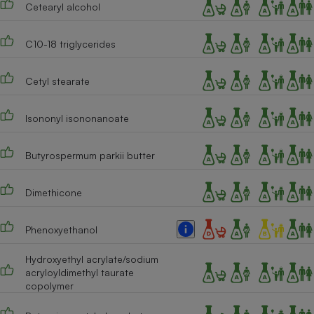
Cetearyl alcohol
Cafetière à expressos
C10-18 triglycerides
Cetyl stearate
Isononyl isononanoate
Butyrospermum parkii butter
Robot ménager
Dimethicone
Phenoxyethanol
Hydroxyethyl acrylate/sodium
acryloyldimethyl taurate
copolymer