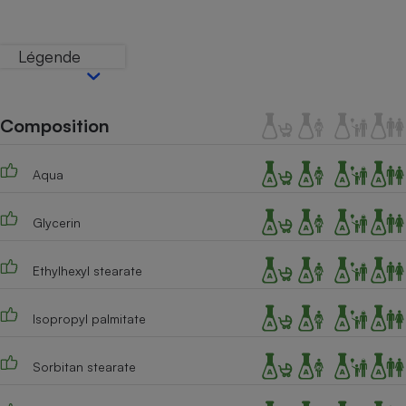
Téléphone mobile -
Smartphone
Plaque de cuisson à
Légende
induction
Composition
Climatiseur -
Ventilateur
Aqua
Antivirus
Glycerin
Climatiseur -
Ventilateur
Ethylhexyl stearate
Isopropyl palmitate
Sorbitan stearate