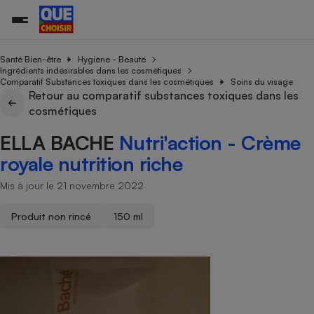
Santé Bien-être
Hygiène - Beauté
Ingrédients indésirables dans les cosmétiques
Comparatif Substances toxiques dans les cosmétiques
Soins du visage
Retour au comparatif substances toxiques dans les
Additifs a
Comparate
Comparatif
Comparateu
Comparatif
Comparateu
Comparatif
Comparati
Substances
Toutes les actualités
Tous les services
Tous nos combats
L’association
Organismes de défense 
Train
cosmétiques
supermarc
cosmétiqu
Comparateu
Achat - Vente - Travaux
Démarche administrative
Enquêtes
Nos actions
Nos missions
Système judiciaire
Transport aérien
gratuit
ELLA BACHE
Nutri'action - Crème
Copropriété
Famille
Guides d'achat
Nos grandes victoires
Notre méthodologie
royale nutrition riche
Location
Senior
Comparateu
Comparate
Comparati
Comparatif
Comparate
Comparatif
Comparatif
Conseils
Les billets de la présidente
Notre financement
supermarc
électrique
Mis à jour le 21 novembre 2022
Service marchand
Magasin - Grande surfac
Sport
Soumettre un litige
Brèves
Nos associations locales
Nos partenaires
Air
Marketing - Fidélisation
Vacances - Tourisme
Lettres types
Produit non rincé
150 ml
Nous rejoindre
Nous rejoindre
Déchet
Méthode de vente - Abu
Rencontrer une association locale
Comparate
Comparatif
Comparatif
Comparatif
Comparatif
En savoir plus sur Que Choisir Ensemble
Eau
s
Agriculture
Achat - Vente - Location
Energie
Nutrition
Assurance auto
-nous ?
Produit alimentaire
Carburant
Comparati
Comparati
Comparati
Comparate