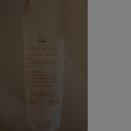
pression
Choisir son fioul
Assurance
Sécurité - Hygiène
Circulation routière
Choisir son pellet
Crédit immobilier
Banque - Crédit
Contrôle technique - Rép
Comparateur assurance emprunteur
Maison de retraite
Epargne - Fiscalité
Comparateu
Pièce détachée
Energie Moins Chère Ensemble
Comparatif réfrigérateur
Comparatif casque audio
Comparatif tondeuse ro
Moto
Comparatif plaque à indu
Comparatif barre de son
Comparatif poêle à gran
Supermarché - Drive
Comparatif hotte aspira
Comparatif imprimante m
Comparatif radiateur éle
Électricité - Gaz
Hygiène - Beauté
Comparatif climatiseur m
Comparatif ordinateur p
Tous les comparateurs
Maladie - Médecine - Mé
Comparatif aspirateur bal
Comparatif ultrabook
Aménagement
Toutes les cartes interactives
Système de santé - Com
Comparatif aspirateur tr
Comparatif tablette tacti
Supermarché - Drive
Bricolage - Jardinage
Retraite
Comparatif cafetière au
Chauffage
Speedtest - Testez le débit de votre
Mutuelle
Comparatif robot cuiseu
Image et son
Produit d'entretien
connexion Internet
Comparatif centrale vap
Comparateur auto
Informatique
Sécurité domestique
Internet
Gros électroménager
Téléphonie