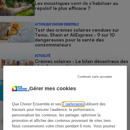
Les moustiques vont-ils s’habituer au
répulsif le plus efficace ?
ACTION QUE CHOISIR ENSEMBLE
Test des crèmes solaires vendues sur
Temu, Shein et AliExpress - 9 sur 10
dangereuses pour la santé des
consommateurs
ACTUALITÉ
Crèmes solaires - Le bilan désastreux des
plateformes chinoises
Continuer sans accepter
CONSEILS
Crèmes solaires - Les logos à la loupe
Gérer mes cookies
Que Choisir Ensemble et ses
7 partenaires
utilisent des
COMMENT NOUS TESTONS
traceurs pour mesurer l’audience, la performance,
Crèmes solaires - Le protocole
personnaliser les contenus, les partager, optimiser la
promotion et afficher des contenus provenant de sites tiers.
Nous conserverons votre choix pendant 6 mois. Vous pourrez