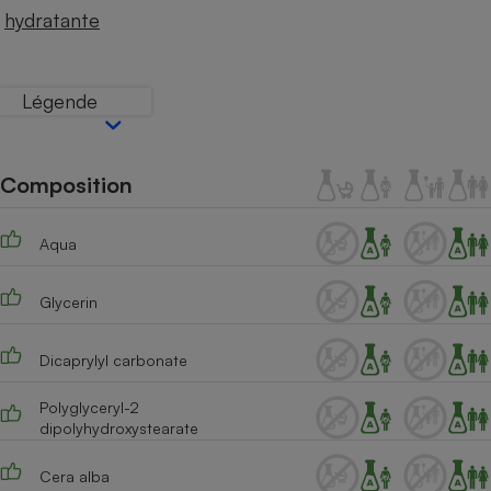
Téléphone mobile -
hydratante
Smartphone
Plaque de cuisson à
induction
Légende
Climatiseur -
Ventilateur
Composition
Aqua
Antivirus
Climatiseur -
Glycerin
Ventilateur
Dicaprylyl carbonate
Polyglyceryl-2
dipolyhydroxystearate
Cera alba