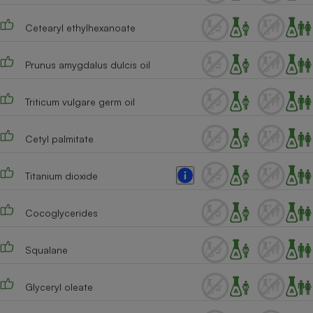
Cafetière à expressos
Cetearyl ethylhexanoate
Prunus amygdalus dulcis oil
Triticum vulgare germ oil
Cetyl palmitate
Robot ménager
Titanium dioxide
Cocoglycerides
Squalane
Glyceryl oleate