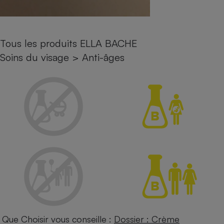
Petit électroménager - U
Complément
alimentaire
Mutuelle
Tous les produits ELLA BACHE
Assurance emprunteur
Soins du visage
>
Anti-âges
Matelas
Champagne
bouteille
Banque en 
Téléviseur
Antimoustique
Lave-linge
Radiateur électrique
Que Choisir vous conseille :
Dossier : Crème