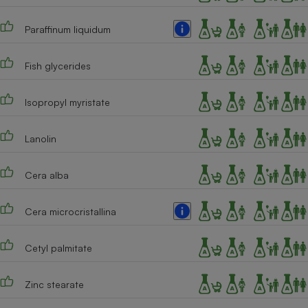
Téléphone mobile -
Smartphone
Paraffinum liquidum
Plaque de cuisson à
induction
Fish glycerides
Climatiseur -
Isopropyl myristate
Ventilateur
Lanolin
Antivirus
Cera alba
Climatiseur -
Ventilateur
Cera microcristallina
Cetyl palmitate
Zinc stearate