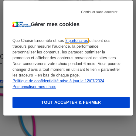
Continuer sans accepter
Gérer mes cookies
Que Choisir Ensemble et ses
7 partenaires
utilisent des
traceurs pour mesurer l’audience, la performance,
personnaliser les contenus, les partager, optimiser la
Cafetière à capsules zéro déchet CoffeeB (vidéo)
promotion et afficher des contenus provenant de sites tiers.
- Premières impressions
Nous conserverons votre choix pendant 6 mois. Vous pourrez
changer d’avis à tout moment en utilisant le lien « paramétrer
les traceurs » en bas de chaque page.
Politique de confidentialité mise à jour le 12/07/2024
CONSEILS
Personnaliser mes choix
TOUT ACCEPTER & FERMER