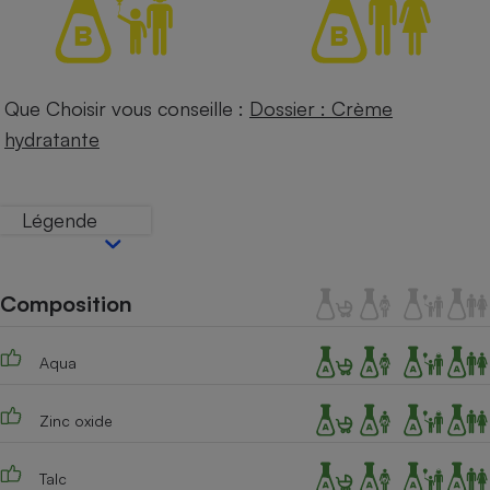
Petit électroménager - U
Complément
alimentaire
Mutuelle
Assurance emprunteur
Que Choisir vous conseille :
Dossier : Crème
hydratante
Matelas
Légende
Champagne
bouteille
Banque en 
Téléviseur
Composition
Antimoustique
Lave-linge
Aqua
Zinc oxide
Radiateur électrique
Talc