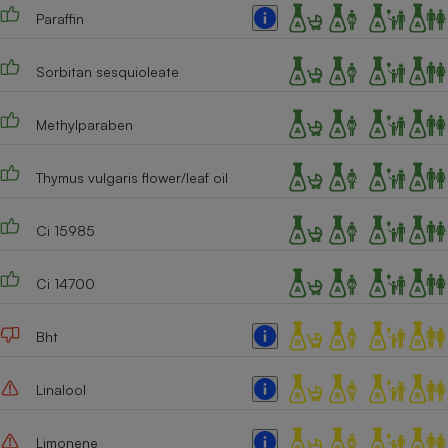
Paraffin
Cafetière à expressos
Sorbitan sesquioleate
Methylparaben
Thymus vulgaris flower/leaf oil
Ci 15985
Robot ménager
Ci 14700
Bht
Linalool
Limonene