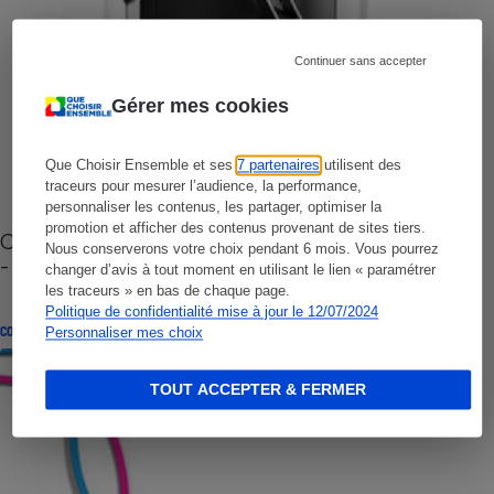
Continuer sans accepter
Gérer mes cookies
Que Choisir Ensemble et ses
7 partenaires
utilisent des
traceurs pour mesurer l’audience, la performance,
personnaliser les contenus, les partager, optimiser la
promotion et afficher des contenus provenant de sites tiers.
Cafetière à capsules zéro déchet CoffeeB (vidéo)
Nous conserverons votre choix pendant 6 mois. Vous pourrez
- Premières impressions
changer d’avis à tout moment en utilisant le lien « paramétrer
les traceurs » en bas de chaque page.
Politique de confidentialité mise à jour le 12/07/2024
CONSEILS
Personnaliser mes choix
TOUT ACCEPTER & FERMER