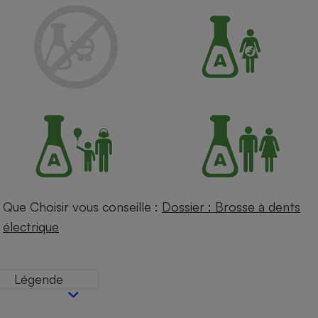
Petit électroménager - U
Complément
alimentaire
Mutuelle
Assurance emprunteur
Matelas
Champagne
bouteille
Banque en 
Téléviseur
Antimoustique
Que Choisir vous conseille :
Dossier : Brosse à dents
Lave-linge
électrique
Légende
Radiateur électrique