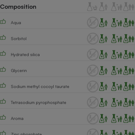
Téléphone mobile -
Composition
Smartphone
Plaque de cuisson à
induction
Aqua
Sorbitol
Climatiseur -
Ventilateur
Hydrated silica
Antivirus
Glycerin
Climatiseur -
Ventilateur
Sodium methyl cocoyl taurate
Tetrasodium pyrophosphate
Aroma
Zinc phosphate