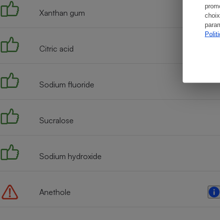
promo
Xanthan gum
choix
param
Polit
Citric acid
Sodium fluoride
Sucralose
Sodium hydroxide
Anethole