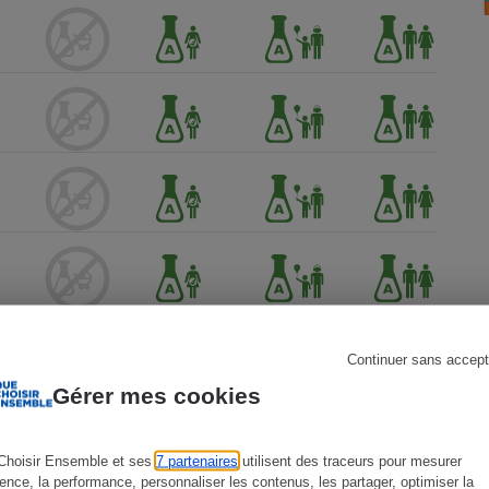
s
Réfrigérateur
Continuer sans accept
Gérer mes cookies
Choisir Ensemble et ses
7 partenaires
utilisent des traceurs pour mesurer
ience, la performance, personnaliser les contenus, les partager, optimiser la