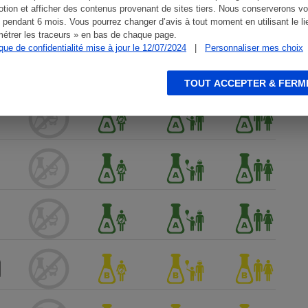
tion et afficher des contenus provenant de sites tiers. Nous conserverons vo
 pendant 6 mois. Vous pourrez changer d’avis à tout moment en utilisant le li
étrer les traceurs » en bas de chaque page.
ique de confidentialité mise à jour le 12/07/2024
|
Personnaliser mes choix
TOUT ACCEPTER & FERM