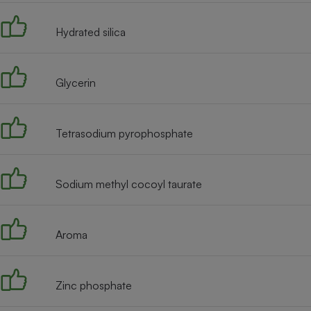
Radiateur électrique
Hydrated silica
Téléphone mobile -
Smartphone
Plaque de cuisson à
Glycerin
induction
Tetrasodium pyrophosphate
Climatiseur -
Ventilateur
Sodium methyl cocoyl taurate
Antivirus
Climatiseur -
Aroma
Ventilateur
Zinc phosphate