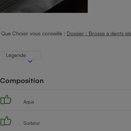
Internet
Gros électroménager
Téléphonie
Petit électroménager 
Complément
Que Choisir vous conseille :
Dossier : Brosse à dents él
alimentaire
Mutuelle
Assurance emprunteu
Légende
Matelas
Champa
Composition
boutei
Banque 
Téléviseur
Antimoustique
Aqua
Lave-linge
Sorbitol