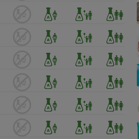
Électricité - Gaz
Appareil photo
numérique
Four encastrable
Lessive
Aspirateur