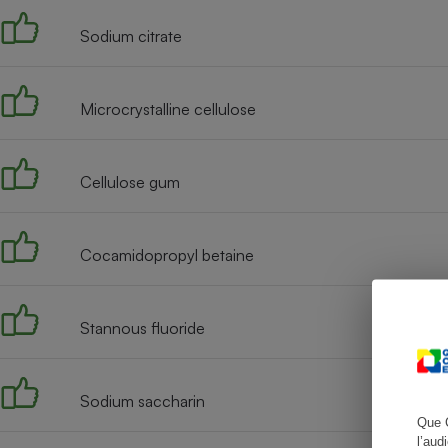
Sodium citrate
Cafetière à expresso
Microcrystalline cellulose
Cellulose gum
Cocamidopropyl betaine
Robot ménager
Stannous fluoride
Sodium saccharin
Que 
l’aud