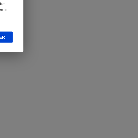
tre
en «
ER