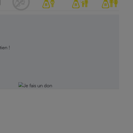
ien !