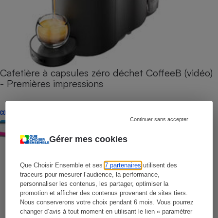
Cafetière à capsules zéro déchet CoffeeB (vidéo)
- Premières impressions
CONSEILS
Continuer sans accepter
Gérer mes cookies
Que Choisir Ensemble et ses
7 partenaires
utilisent des
traceurs pour mesurer l’audience, la performance,
personnaliser les contenus, les partager, optimiser la
promotion et afficher des contenus provenant de sites tiers.
Nous conserverons votre choix pendant 6 mois. Vous pourrez
changer d’avis à tout moment en utilisant le lien « paramétrer