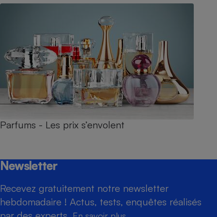
Parfums - Les prix s’envolent
Newsletter
Recevez gratuitement notre newsletter
hebdomadaire ! Actus, tests, enquêtes réalisés
par des experts.
En savoir plus