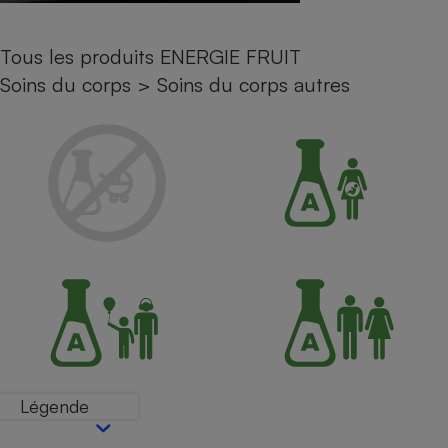
Petit électroménager - U
Complément
Tous les produits ENERGIE FRUIT
alimentaire
Mutuelle
Soins du corps
>
Soins du corps autres
Assurance emprunteur
Matelas
Champagne
bouteille
Banque en 
Téléviseur
Antimoustique
Lave-linge
Radiateur électrique
Légende