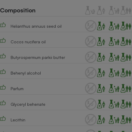
Téléphone mobile -
Smartphone
Composition
Plaque de cuisson à
induction
Helianthus annuus seed oil
Cocos nucifera oil
Climatiseur -
Ventilateur
Butyrospermum parkii butter
Antivirus
Behenyl alcohol
Climatiseur -
Ventilateur
Parfum
Glyceryl behenate
Lecithin